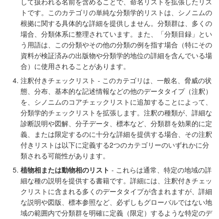
して扱われる名前を含めることで、命名リストを拡張したリス
トです。このカテゴリの単純な分類学的リストは、シノニムの
根拠に関する具体的な詳細を提供しません。分類群は、多くの
場合、分類体系に整理されています。また、「分類目録」とい
う用語は、この分類やその他の分類の例を指す場合（特にその
資料が検証済みの出版物や分類学的地位の詳細を含んでいる場
合）に使用されることがあります。
注釈付きチェックリスト - このカテゴリは、一般名、脅威の状
態、分布、基本的な記述情報などの他のデータタイプ（注釈）
を、シノニムのコアチェックリストに追加することによって、
分類学的チェックリストを拡張します。注釈の種類が、詳細な
診断説明や図解、分子データ、標本など、分類群を効果的に定
義、または限定するのに十分な詳細を提供する場合、その注釈
付きリストは以下に定義する2つのカテゴリーのいずれかに分
類される可能性があります。
植物相または動物相のリスト
- これらは通常、特定の地域の詳
細な種の説明を提供する書籍です。詳細には、注釈付きチェッ
クリストに含まれる多くのデータタイプが含まれますが、詳細
な説明や図版、標本参照など、必ずしもグローバルではない地
域の範囲内で分類群を明確に定義（限定）するような特定のデ