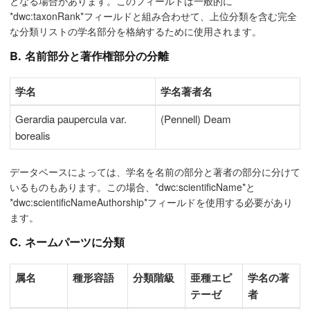
となる場合があります。このフィールドは一般的に
*dwc:taxonRank*フィールドと組み合わせて、上位分類を含む完全
な分類リストの学名部分を格納するために使用されます。
B. 名前部分と著作権部分の分離
学名
学名著者名
Gerardia paupercula var.
(Pennell) Deam
borealis
データベースによっては、学名を名前の部分と著者の部分に分けて
いるものもあります。この場合、*dwc:scientificName*と
*dwc:scientificNameAuthorship*フィールドを使用する必要があり
ます。
C. ネームパーツに分類
属名
種形容語
分類階級
亜種エピ
学名の著
テーゼ
者