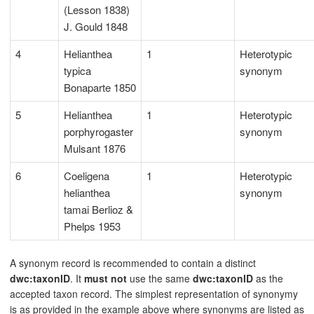
(Lesson 1838)
J. Gould 1848
4
Helianthea
1
Heterotypic
typica
synonym
Bonaparte 1850
5
Helianthea
1
Heterotypic
porphyrogaster
synonym
Mulsant 1876
6
Coeligena
1
Heterotypic
helianthea
synonym
tamai Berlioz &
Phelps 1953
A synonym record is recommended to contain a distinct
dwc:taxonID
. It
must not
use the same
dwc:taxonID
as the
accepted taxon record. The simplest representation of synonymy
is as provided in the example above where synonyms are listed as