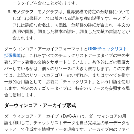
ータタイプを含むことがあります。
モノグラフ
- モノグラフは、世界規模で特定の分類群について
しばしば書籍として出版される詳細な種の説明です。モノグラ
フには詳細な命名法、同義性、分類群の詳細が含まれ、本文の
説明や図版、調査した標本の詳細、調査した文献の書誌などが
含まれます。
ダーウィンコア・アーカイブフォーマットと
GBIFチェックリスト
拡張機能
は、これらすべてのチェックリストデータタイプの中の主
要なデータ要素の交換をサポートしています。具体的にどの程度カ
バーしているかは、個々のリソースに大きく依存します。この文書
では、上記のリソースカテゴリーのいずれか、またはすべてを指す
一般的な用語として、広義に「チェックリスト」という用語を使用
します。特定のカテゴリータイプは、特定のリソースを参照する場
合に使用します。
ダーウィンコア・アーカイブ形式
ダーウィンコア・アーカイブ（DwC-A）は、ダーウィンコアの用
語を利用して、チェックリストデータを自己完結型の単一データセ
ットとして作成する情報学データ規格です。アーカイブ内のファイ