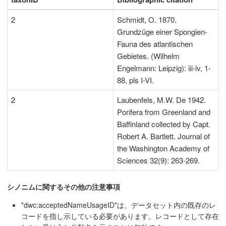
2
Schmidt, O. 1870.
Grundzüge einer Spongien-
Fauna des atlantischen
Gebietes. (Wilhelm
Engelmann: Leipzig): iii-iv, 1-
88, pls I-VI.
2
Laubenfels, M.W. De 1942.
Porifera from Greenland and
Baffinland collected by Capt.
Robert A. Bartlett. Journal of
the Washington Academy of
Sciences 32(9): 263-269.
シノニムに関するその他の注意事項
*dwc:acceptedNameUsageID*は、データセット内の既存のレ
コードを指し示している必要があります。レコードとして存在