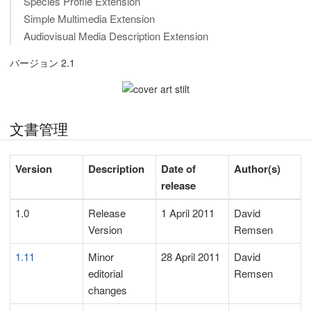
Species Profile Extension
Simple Multimedia Extension
Audiovisual Media Description Extension
バージョン 2.1
文書管理
Version
Description
Date of
Author(s)
release
1.0
Release
1 April 2011
David
Version
Remsen
1.11
Minor
28 April 2011
David
editorial
Remsen
changes