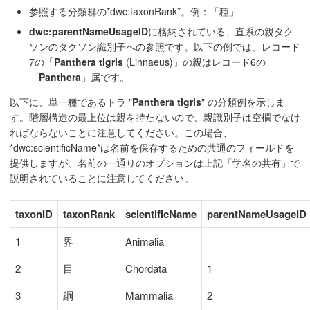
参照する分類群の*dwc:taxonRank*。例：「種」
dwc:parentNameUsageID
に格納されている、直系の親タク
ソンのタクソン識別子への参照です。以下の例では、レコード
7の「
Panthera tigris
(Linnaeus)」の親はレコード6の
「
Panthera
」属です。
以下に、単一種であるトラ "
Panthera tigris
" の分類例を示しま
す。階層構造の最上位は親を持たないので、親識別子は空欄でなけ
ればならないことに注意してください。この場合、
*dwc:scientificName*は名前を保存するための共通のフィールドを
提供しますが、名前の一通りのオプションは上記「学名の共有」で
説明されていることに注意してください。
taxonID
taxonRank
scientificName
parentNameUsageID
1
界
Animalia
2
目
Chordata
1
3
綱
Mammalia
2