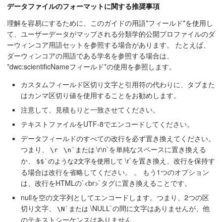
データファイルのフォーマットに関する推奨事項
理解を容易にするために、このガイドの用語*フィールド*を使用し
て、ユーザーデータがマップされる分類学的公開プロファイルのダ
ーウィンコア用語セットを参照する場合があります。 たとえば、
ダーウィンコアの用語である学名を参照する場合は、
*dwc:scientificNameフィールド*の使用を参照します。
カスタムフィールド区切り文字と引用符の代わりに、タブまた
はカンマ区切り値を使用することをお勧めします。
注意して、見積もりと一致させてください。
テキストファイルをUTF-8でエンコードしてください。
データフィールドのすべての改行を必ず置き換えてください。
つまり、
\r\n`を単純なスペースに置き換える
\r
\n`または
か、
\r`を置き換え、改行を保持す
$$`のような2文字を使用して
る場合は改行を省略してください。 。 もう1つのオプション
は、改行をHTMLの`<br>`タグに置き換えることです。
nullを空の文字列としてエンコードします。つまり、2つの区
切り文字、
\NULL`の間に文字はありませんが、他
\N`または
のテキストシーケンスはありません。