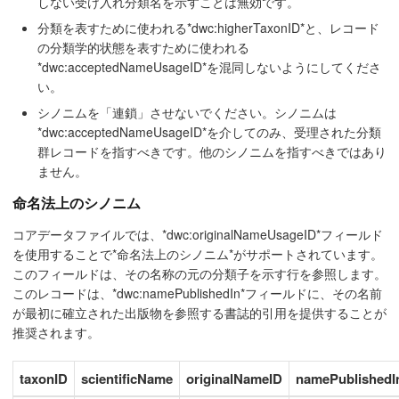
しない受け入れ分類名を示すことは無効です。
分類を表すために使われる*dwc:higherTaxonID*と、レコード
の分類学的状態を表すために使われる
*dwc:acceptedNameUsageID*を混同しないようにしてくださ
い。
シノニムを「連鎖」させないでください。シノニムは
*dwc:acceptedNameUsageID*を介してのみ、受理された分類
群レコードを指すべきです。他のシノニムを指すべきではあり
ません。
命名法上のシノニム
コアデータファイルでは、*dwc:originalNameUsageID*フィールド
を使用することで*命名法上のシノニム*がサポートされています。
このフィールドは、その名称の元の分類子を示す行を参照します。
このレコードは、*dwc:namePublishedIn*フィールドに、その名前
が最初に確立された出版物を参照する書誌的引用を提供することが
推奨されます。
taxonID
scientificName
originalNameID
namePublishedI