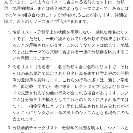
んでいます。このようなリストに含まれる名前のセットは、分類
群、地理的地域、または移入種のようなテーマによって、あるいは
その3つの組み合わせによって制約されることがあります。詳細な
[
1
]
順に、以下のリソースタイプ
が含まれます。
名前リスト - 分類学上の状態を明示しない、単純な種名のリス
トです。ただし、一般に認められている分類名で構成されてい
ることが示唆されています。このようなリストは総じて、地域
的またはテーマ的な文脈に含まれる一連の分類群を区別するこ
とを意図しています。
命名リスト（命名者） - 名目分類を含む名称のリストで、それ
ぞれの命名規約で規定された命名行為を表す科学名称の公開用
例の登録簿を意味します。これらの行為の多くは、新しい学名
の「原記載」ですが、他に修正、レクトタイプ化および各コー
ドで規定されるその他の行為が含まれる場合があります。シノ
ニムは分類学上の概念としてこれらのリストに含まれるのでは
なく、（植物学者にとって）新たに確立された組み合わせがバ
シオニムにリンクされ、命名法上のシノニムとなる場合にのみ
含まれます。
分類学的チェックリスト - 分類学的状態を明示し、シノニムと