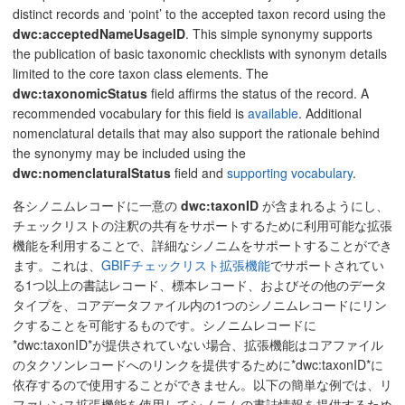
distinct records and ‘point’ to the accepted taxon record using the
dwc:acceptedNameUsageID
. This simple synonymy supports
the publication of basic taxonomic checklists with synonym details
limited to the core taxon class elements. The
dwc:taxonomicStatus
field affirms the status of the record. A
recommended vocabulary for this field is
available
. Additional
nomenclatural details that may also support the rationale behind
the synonymy may be included using the
dwc:nomenclaturalStatus
field and
supporting vocabulary
.
各シノニムレコードに一意の
dwc:taxonID
が含まれるようにし、
チェックリストの注釈の共有をサポートするために利用可能な拡張
機能を利用することで、詳細なシノニムをサポートすることができ
ます。これは、
GBIFチェックリスト拡張機能
でサポートされてい
る1つ以上の書誌レコード、標本レコード、およびその他のデータ
タイプを、コアデータファイル内の1つのシノニムレコードにリン
クすることを可能するものです。シノニムレコードに
*dwc:taxonID*が提供されていない場合、拡張機能はコアファイル
のタクソンレコードへのリンクを提供するために*dwc:taxonID*に
依存するので使用することができません。以下の簡単な例では、リ
ファレンス拡張機能を使用してシノニムの書誌情報を提供するため