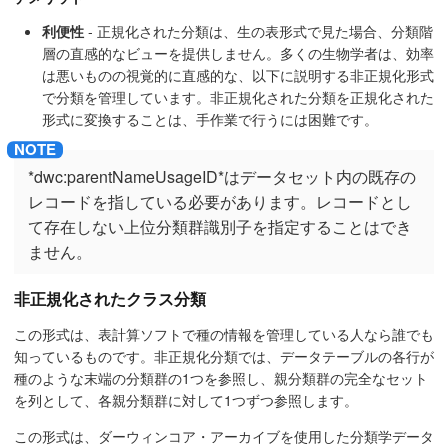
利便性
- 正規化された分類は、生の表形式で見た場合、分類階
層の直感的なビューを提供しません。多くの生物学者は、効率
は悪いものの視覚的に直感的な、以下に説明する非正規化形式
で分類を管理しています。非正規化された分類を正規化された
形式に変換することは、手作業で行うには困難です。
*dwc:parentNameUsageID*はデータセット内の既存の
レコードを指している必要があります。レコードとし
て存在しない上位分類群識別子を指定することはでき
ません。
非正規化されたクラス分類
この形式は、表計算ソフトで種の情報を管理している人なら誰でも
知っているものです。非正規化分類では、データテーブルの各行が
種のような末端の分類群の1つを参照し、親分類群の完全なセット
を列として、各親分類群に対して1つずつ参照します。
この形式は、ダーウィンコア・アーカイブを使用した分類学データ