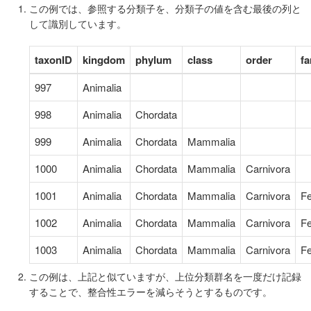
この例では、参照する分類子を、分類子の値を含む最後の列と
して識別しています。
taxonID
kingdom
phylum
class
order
fa
997
Animalia
998
Animalia
Chordata
999
Animalia
Chordata
Mammalia
1000
Animalia
Chordata
Mammalia
Carnivora
1001
Animalia
Chordata
Mammalia
Carnivora
Fe
1002
Animalia
Chordata
Mammalia
Carnivora
Fe
1003
Animalia
Chordata
Mammalia
Carnivora
Fe
この例は、上記と似ていますが、上位分類群名を一度だけ記録
することで、整合性エラーを減らそうとするものです。