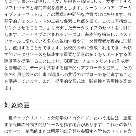
リューションを提供しますが、単純さを犠牲にして、サポートする
ソフトウェアと専門知識を必要とします。ダーウィンコア・アーカ
イブフォーマットは、この両端の中間的な位置づけにあります。分
類学的チェックリストの主要な要素に焦点を当て、このコア構造に
リンクさせることで、より充実したデータタイプのセットを可能に
します。アーカイブに含まれるデータは、基本的な構造化テキスト
ファイルに慣れている多くの生物学者やデータ管理者が容易に理解
し、使用することができます。比較的簡単に作成・利用でき、分類
学的データリソースを構成する重要な要素の多くをサポートする国
際基準を提供することにより、GBIFは、チェックリストの作成者
と管理者に、データを共有する標準的なアプローチを提供し、その
後の引用と彼らの仕事の認識への共通のアプローチを促進すること
を期待しています。また、標準的な形式は、関連性と実用性を高め
ます。
対象範囲
「種チェックリスト」と分類学の「カタログ」という用語は、重複
する範囲の分類学的リソースを指す場合があります。これらの製品
はすべて、暗黙的または明示的に分類を参照する学名のセットを含