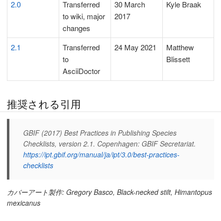
2.0
Transferred
30 March
Kyle Braak
to wiki, major
2017
changes
2.1
Transferred
24 May 2021
Matthew
to
Blissett
AsciiDoctor
推奨される引用
GBIF (2017) Best Practices in Publishing Species
Checklists, version 2.1. Copenhagen: GBIF Secretariat.
https://ipt.gbif.org/manual/ja/ipt/3.0/best-practices-
checklists
カバーアート製作: Gregory Basco, Black-necked stilt, Himantopus
mexicanus