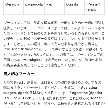
Gerardia
paupercula
var.
borealis
(Pennell)
Deam
ダーウィンコアは、学名を構成要素に分離するための一連の用語を
提供しています。データベースによっては、このようにパースされ
たコンポーネントで種のリストを保存しているものもあります。こ
の場合、この形式でのデータ共有はオプションになる可能性があり
ます。しかし、その場合、追加で完全な名前を部分から構成し、
*dwc:scientificName*フィールドで共有することを強くお勧めしま
す（上記セクションAのように）。上の表では、ダーウィンコアの
用語である*dwc:subgenus*は表示されていませんが、追加の名前
の構成要素を表していることに注意してください。
属人的なマーカー
可能であれば、原著者・原典著者との混同を避けるため、学名の一
部に属名ランク記号を付けてください。例えば、「
Ageratina
subgen. Apoda
R.M.King & H.Rob.」は、「
Ageratina (Apoda)
R.M.King & H.Rob.」よりも優先されます。これは後者の*Apoda*
が亜属として解釈される可能性や、原種著者と解釈される可能性が