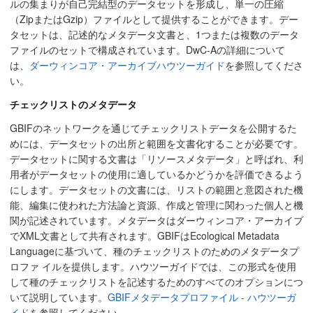
ルの集まりが自己完結型のデータセットを形成し、単一の圧縮
（ZipまたはGzip）ファイルとして提供することができます。デー
タセットは、記述的なメタデータ文書と、1つまたは複数のデータ
ファイルのセットで構成されています。DwC-Aの詳細について
は、
ダーウィンコア・アーカイブハウツーガイド
を参照してくださ
い。
チェックリストのメタデータ
GBIFのネットワークを通じてチェックリストデータを公開するた
めには、データセットの出所と範囲を文書化することが必要です。
データセットに関する文書は「リソースメタデータ」と呼ばれ、利
用者がデータセットの使用に適しているかどうかを評価できるよう
にします。データセットの文書には、リストの範囲と意図された機
能、編集に使われた方法論と資源、作成と管理に関わった個人と機
関が記述されています。メタデータはダーウィンコア・アーカイブ
でXML文書として共有されます。GBIFはEcological Metadata
Languageに基づいて、種のチェックリストのためのメタデータプ
ロファ イルを提供します。ハウツーガイドでは、この形式を使用
して種のチェックリストを記述するためのすべてのオプションにつ
いて説明しています。
GBIFメタデータプロファイル - ハウツーガ
イド
を参照してください。