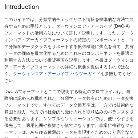
Introduction
このガイドでは、分類学的チェックリスト情報を標準的な方法で共
有するための手段として、ダーウィンコア・アーカイブ (DwC-A)
フォーマットの活用方法について詳しく説明します。また、ダーウ
ィンコア・アーカイブフォーマットの特定のコンポーネントと、コ
ア分類学データクラスをサポートする拡張機能に焦点を当て、共有
データの価値を最大化するためにこれらのコンポーネントを最適に
利用する方法について推奨事項を説明します。本書はダーウィンコ
ア・アーカイブフォーマットの詳細な概要を提供するものではな
く、
ダーウィンコア・アーカイブ ハウツーガイド
を参照してくだ
さい。
DwC-Aフォーマットとここで説明する特定のプロファイルは、国
際的に認められ批准された、分類学データ共有のためのデータ交換
フォーマットです。すべてのデータ交換基準は、一方では技術的な
範囲と能力、他方では社会的な受け入れと取り込みのバランスを取
る必要があります。シンプルなソリューションでは、使いやすさを
優先して、適用範囲や複雑さが犠牲になります。非常に複雑なフォ
ーマットは、あらゆる種類のデータを表現するためのより完全なソ