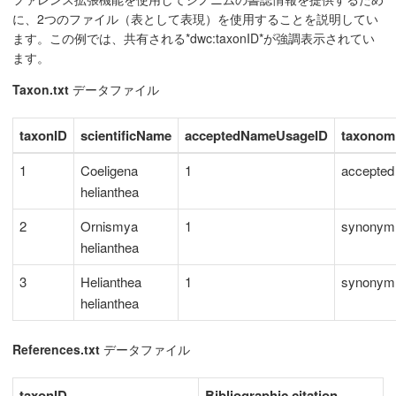
に、2つのファイル（表として表現）を使用することを説明してい
ます。この例では、共有される*dwc:taxonID*が強調表示されてい
ます。
Taxon.txt
データファイル
taxonID
scientificName
acceptedNameUsageID
taxonom
1
Coeligena
1
accepted
helianthea
2
Ornismya
1
synonym
helianthea
3
Helianthea
1
synonym
helianthea
References.txt
データファイル
taxonID
Bibliographic citation