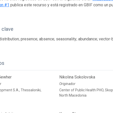
on #1
publica este recurso y está registrado en GBIF como un p
 clave
istribution; presence; absence; seasonality; abundance; vector-
os
Gewher
Nikolina Sokolovska
r
Originador
opment S.A., Thessaloniki,
Center of Public Health PHO, Skop
North Macedonia