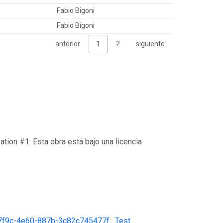
Fabio Bigoni
Fabio Bigoni
anterior
1
2
siguiente
ation #1. Esta obra está bajo una licencia
7f9c-4e60-887b-3c82c745477f
.
Test