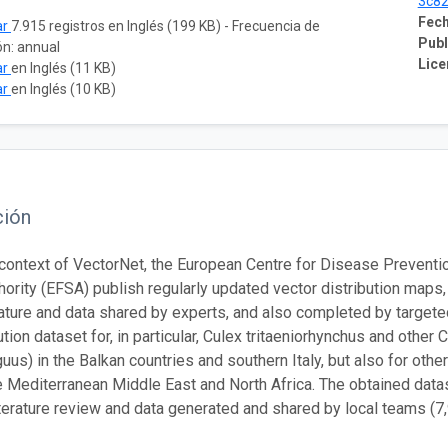
3c8
Fech
ar
7.915 registros en Inglés (199 KB) - Frecuencia de
Publ
ón: annual
Lice
ar
en Inglés (11 KB)
ar
en Inglés (10 KB)
ción
 context of VectorNet, the European Centre for Disease Prevent
hority (EFSA) publish regularly updated vector distribution map
erature and data shared by experts, and also completed by targete
ution dataset for, in particular, Culex tritaeniorhynchus and other
uus) in the Balkan countries and southern Italy, but also for othe
e Mediterranean Middle East and North Africa. The obtained datas
iterature review and data generated and shared by local teams (7,