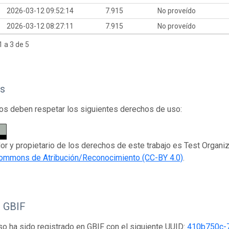
2026-03-12 09:52:14
7.915
No proveído
2026-03-12 08:27:11
7.915
No proveído
 a 3 de 5
s
os deben respetar los siguientes derechos de uso:
dor y propietario de los derechos de este trabajo es Test Organiz
Commons de Atribución/Reconocimiento (CC-BY 4.0)
.
o GBIF
so ha sido registrado en GBIF con el siguiente UUID:
410b750c-