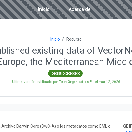
Inicio
Acerca de
Inicio
Recurso
blished existing data of VectorNe
Europe, the Mediterranean Middl
Registro biológico
Última versión publicado por
Test Organization #1
el
mar 12, 2026
un Archivo Darwin Core (DwC-A) o los metadatos como EML o
GBIF