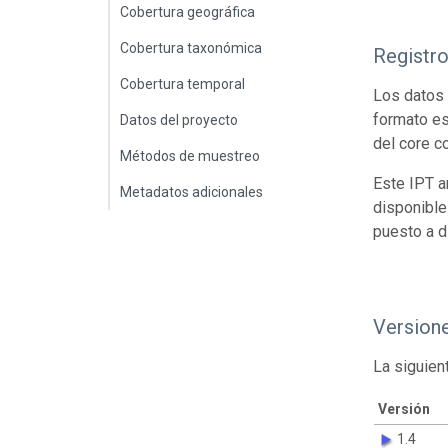
Cobertura geográfica
Cobertura taxonómica
Registr
Cobertura temporal
Los datos 
formato es
Datos del proyecto
del core c
Métodos de muestreo
Este IPT a
Metadatos adicionales
disponible
puesto a d
Version
La siguien
Versión
1.4