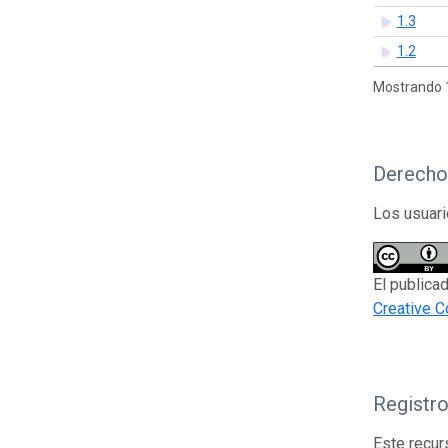
1.3
1.2
Mostrando 1
Derecho
Los usuari
El publica
Creative 
Registr
Este recur