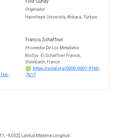
Filiz Gunay
Originador
Hacettepe University, Ankara, Türkyie
Francis Schaffner
Proveedor De Los Metadatos
BioSys -EI Schaffner Francis,
Steinbach, France
https://orcid.org/0000-0001-9166-
9166-
7617
11, -9,032], Latitud Máxima Longitud