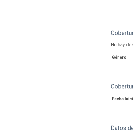
Cobertu
No hay des
Género
Cobertu
Fecha Inici
Datos d