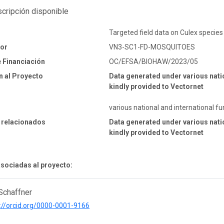
cripción disponible
Targeted field data on Culex species
dor
VN3-SC1-FD-MOSQUITOES
 Financiación
OC/EFSA/BIOHAW/2023/05
n al Proyecto
Data generated under various nati
kindly provided to Vectornet
various national and international f
 relacionados
Data generated under various nati
kindly provided to Vectornet
sociadas al proyecto:
Schaffner
://orcid.org/0000-0001-9166