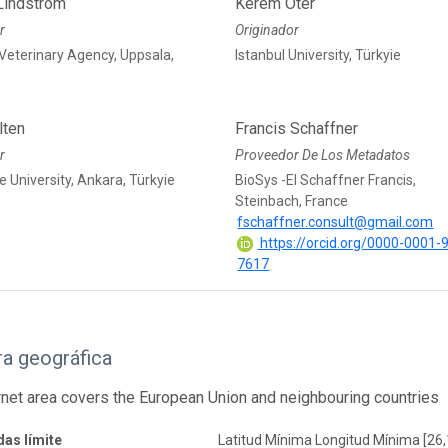
Lindström
Kerem Oter
r
Originador
Veterinary Agency, Uppsala,
Istanbul University, Türkyie
lten
Francis Schaffner
r
Proveedor De Los Metadatos
 University, Ankara, Türkyie
BioSys -EI Schaffner Francis,
Steinbach, France
fschaffner.consult@gmail.com
https://orcid.org/0000-0001-
7617
a geográfica
net area covers the European Union and neighbouring countries
as límite
Latitud Mínima Longitud Mínima [26,