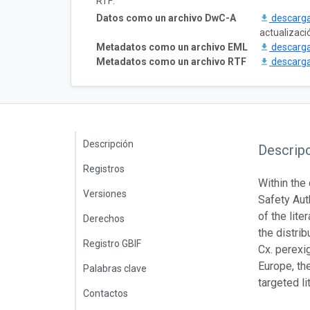
RTF:
Datos como un archivo DwC-A
descarg
actualizaci
Metadatos como un archivo EML
descarg
Metadatos como un archivo RTF
descarg
Descripción
Descrip
Registros
Within the
Versiones
Safety Aut
of the lit
Derechos
the distrib
Registro GBIF
Cx. perexig
Europe, th
Palabras clave
targeted l
Contactos