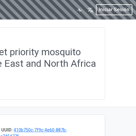
Iniciar Sesión
t priority mosquito
e East and North Africa
 UUID:
410b750c-7f9c-4e60-887b-