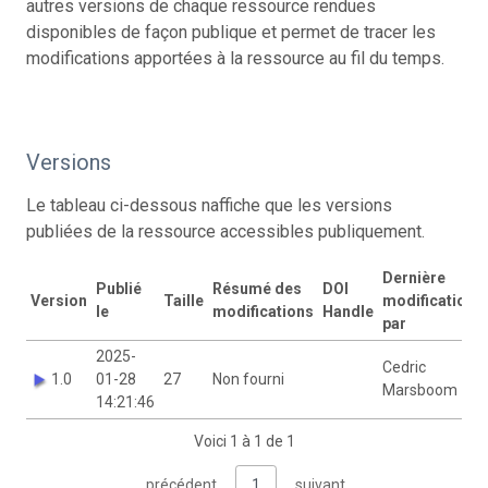
autres versions de chaque ressource rendues
disponibles de façon publique et permet de tracer les
modifications apportées à la ressource au fil du temps.
Versions
Le tableau ci-dessous naffiche que les versions
publiées de la ressource accessibles publiquement.
Dernière
Publié
Résumé des
DOI
Version
Taille
modification
le
modifications
Handle
par
2025-
Cedric
1.0
01-28
27
Non fourni
Marsboom
14:21:46
Voici 1 à 1 de 1
précédent
1
suivant