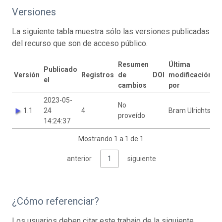
Versiones
La siguiente tabla muestra sólo las versiones publicadas
del recurso que son de acceso público.
Resumen
Última
Publicado
Versión
Registros
de
DOI
modificación
el
cambios
por
2023-05-
No
1.1
24
4
Bram Ulrichts
proveído
14:24:37
Mostrando 1 a 1 de 1
anterior
1
siguiente
¿Cómo referenciar?
Los usuarios deben citar este trabajo de la siguiente