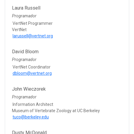
Laura Russell
Programador
VertNet Programmer
VertNet
larussell@vertnet.org
David Bloom
Programador
VertNet Coordinator
dbloom@vertnet.org
John Wieczorek
Programador
Information Architect
Museum of Vertebrate Zoology at UC Berkeley
tuco@berkeley.edu
Dusty McDonald