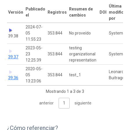
Última
Publicado
Resumen de
Versión
Registros
DOI
modificac
el
cambios
por
2024-07-
05
353.844
No proveído
Systems GB
39.38
11:55:23
2023-05-
testing
23
353.844
organizational
Systems GB
39.37
12:25:39
representation
2020-05-
Leonardo
05
353.844
test_1
39.36
Buitrago
13:23:06
Mostrando 1 a 3 de 3
anterior
1
siguiente
¿Cómo referenciar?