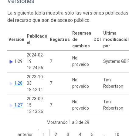
Versiones
La siguiente tabla muestra sólo las versiones publicadas
del recurso que son de acceso público.
Resumen
Última
Publicado
Versión
Registros
de
DOI
modificación
el
cambios
por
2024-02-
No
1.29
19
7
Systems GBIF
proveído
15:24:56
2023-10-
No
Tim
1.28
03
7
proveído
Robertson
18:42:11
2023-09-
No
Tim
1.27
15
7
proveído
Robertson
13:43:26
Mostrando 1 a 3 de 29
anterior
1
2
3
4
5
…
10