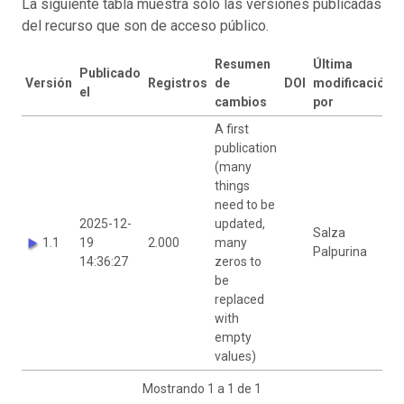
La siguiente tabla muestra sólo las versiones publicadas
del recurso que son de acceso público.
Resumen
Última
Publicado
Versión
Registros
de
DOI
modificación
el
cambios
por
A first
publication
(many
things
need to be
2025-12-
updated,
Salza
1.1
19
2.000
many
Palpurina
14:36:27
zeros to
be
replaced
with
empty
values)
Mostrando 1 a 1 de 1