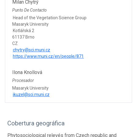
Milan Chytrý
Punto De Contacto
Head of the Vegetation Science Group
Masaryk University
Kotlářská 2
61137 Brno
CZ
chytry@sci.muni.cz
https://www.muni.cz/en/people/871
Ilona Knollová
Procesador
Masaryk University
ikuzel@sci.muni.cz
Cobertura geográfica
Phytosociological relevés from Czech republic and