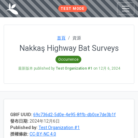
TEST MODE
首頁
資源
Nakkaş Highway Bat Surveys
Occurrence
最新版本 published by
Test Organization #1
on
12月 6, 2024
GBIF UUID:
69c736d2-5d0e-4e95-8ffb-db0ce7de3b1f
發布日期:
2024年12月6日
Published by:
Test Organization #1
授權條款:
CC-BY-NC 4.0