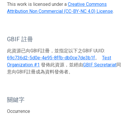
This work is licensed under a
Creative Commons
Attribution Non Commercial (CC-BY-NC 4.0) License
.
GBIF 註冊
此資源已向GBIF註冊，並指定以下之GBIF UUID:
69c736d2-5d0e-4e95-8ffb-db0ce7de3b1f
。
Test
Organization #1
發佈此資源，並經由
GBIF Secretariat
同
意向GBIF註冊成為資料發佈者。
關鍵字
Occurrence