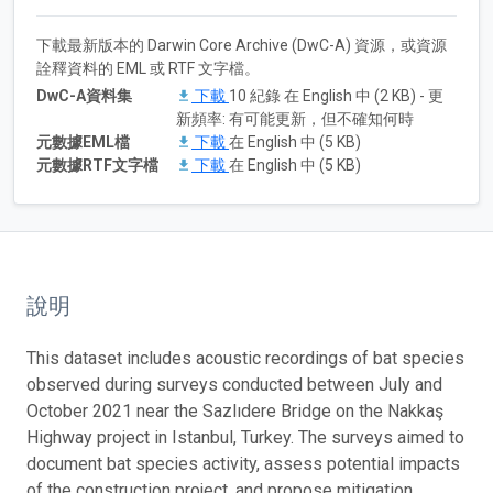
下載最新版本的 Darwin Core Archive (DwC-A) 資源，或資源
詮釋資料的 EML 或 RTF 文字檔。
DwC-A資料集
下載
10 紀錄 在 English 中 (2 KB) - 更
新頻率: 有可能更新，但不確知何時
元數據EML檔
下載
在 English 中 (5 KB)
元數據RTF文字檔
下載
在 English 中 (5 KB)
說明
This dataset includes acoustic recordings of bat species
observed during surveys conducted between July and
October 2021 near the Sazlıdere Bridge on the Nakkaş
Highway project in Istanbul, Turkey. The surveys aimed to
document bat species activity, assess potential impacts
of the construction project, and propose mitigation