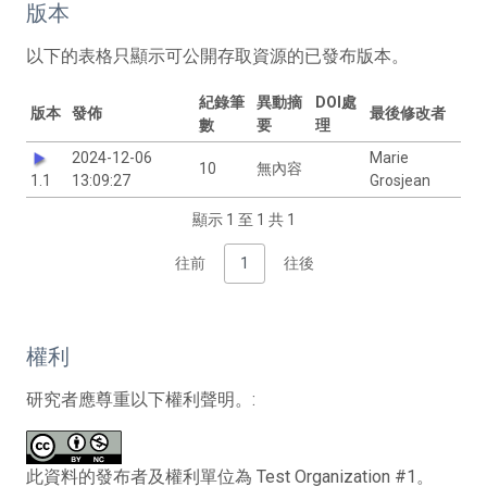
版本
以下的表格只顯示可公開存取資源的已發布版本。
紀錄筆
異動摘
DOI處
版本
發佈
最後修改者
數
要
理
2024-12-06
Marie
10
無內容
1.1
13:09:27
Grosjean
顯示 1 至 1 共 1
往前
1
往後
權利
研究者應尊重以下權利聲明。:
此資料的發布者及權利單位為 Test Organization #1。