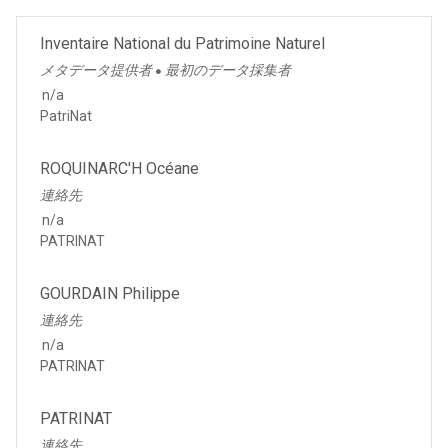
Inventaire National du Patrimoine Naturel
メタデータ提供者
最初のデータ採集者
●
n/a
PatriNat
ROQUINARC'H Océane
連絡先
n/a
PATRINAT
GOURDAIN Philippe
連絡先
n/a
PATRINAT
PATRINAT
連絡先