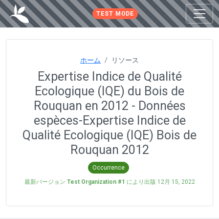
TEST MODE
ホーム
リソース
Expertise Indice de Qualité
Ecologique (IQE) du Bois de
Rouquan en 2012 - Données
espèces-Expertise Indice de
Qualité Ecologique (IQE) Bois de
Rouquan 2012
Occurrence
最新バージョン
Test Organization #1
により出版
12月 15, 2022