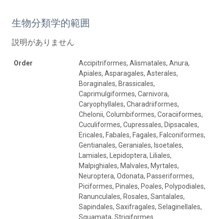
生物分類学的範囲
説明がありません
Order
Accipitriformes, Alismatales, Anura,
Apiales, Asparagales, Asterales,
Boraginales, Brassicales,
Caprimulgiformes, Carnivora,
Caryophyllales, Charadriiformes,
Chelonii, Columbiformes, Coraciiformes,
Cuculiformes, Cupressales, Dipsacales,
Ericales, Fabales, Fagales, Falconiformes,
Gentianales, Geraniales, Isoetales,
Lamiales, Lepidoptera, Liliales,
Malpighiales, Malvales, Myrtales,
Neuroptera, Odonata, Passeriformes,
Piciformes, Pinales, Poales, Polypodiales,
Ranunculales, Rosales, Santalales,
Sapindales, Saxifragales, Selaginellales,
Squamata, Strigiformes