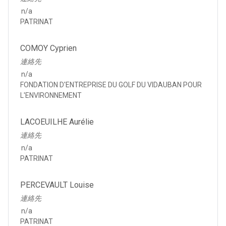
n/a
PATRINAT
COMOY Cyprien
連絡先
n/a
FONDATION D'ENTREPRISE DU GOLF DU VIDAUBAN POUR
L'ENVIRONNEMENT
LACOEUILHE Aurélie
連絡先
n/a
PATRINAT
PERCEVAULT Louise
連絡先
n/a
PATRINAT