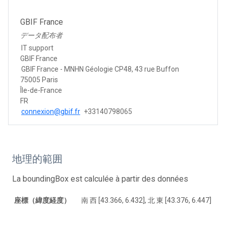
GBIF France
データ配布者
IT support
GBIF France
GBIF France - MNHN Géologie CP48, 43 rue Buffon
75005 Paris
Île-de-France
FR
connexion@gbif.fr
+33140798065
地理的範囲
La boundingBox est calculée à partir des données
座標（緯度経度）
南 西 [43.366, 6.432], 北 東 [43.376, 6.447]