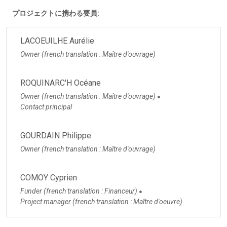
プロジェクトに携わる要員:
LACOEUILHE Aurélie
Owner (french translation : Maître d'ouvrage)
ROQUINARC'H Océane
Owner (french translation : Maître d'ouvrage)
●
Contact principal
GOURDAIN Philippe
Owner (french translation : Maître d'ouvrage)
COMOY Cyprien
Funder (french translation : Financeur)
●
Project manager (french translation : Maître d'oeuvre)