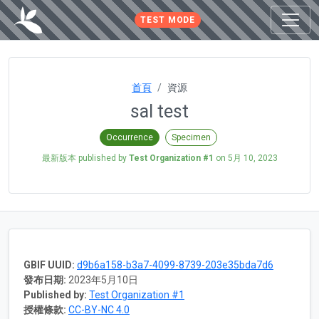
TEST MODE
首頁
資源
sal test
Occurrence
Specimen
最新版本 published by
Test Organization #1
on
5月 10, 2023
GBIF UUID:
d9b6a158-b3a7-4099-8739-203e35bda7d6
發布日期:
2023年5月10日
Published by:
Test Organization #1
授權條款:
CC-BY-NC 4.0