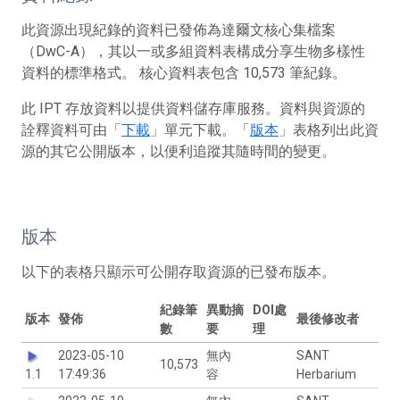
此資源出現紀錄的資料已發佈為達爾文核心集檔案
（DwC-A），其以一或多組資料表構成分享生物多樣性
資料的標準格式。 核心資料表包含 10,573 筆紀錄。
此 IPT 存放資料以提供資料儲存庫服務。資料與資源的
詮釋資料可由「
下載
」單元下載。「
版本
」表格列出此資
源的其它公開版本，以便利追蹤其隨時間的變更。
版本
以下的表格只顯示可公開存取資源的已發布版本。
紀錄筆
異動摘
DOI處
版本
發佈
最後修改者
數
要
理
2023-05-10
無內
SANT
10,573
1.1
17:49:36
容
Herbarium