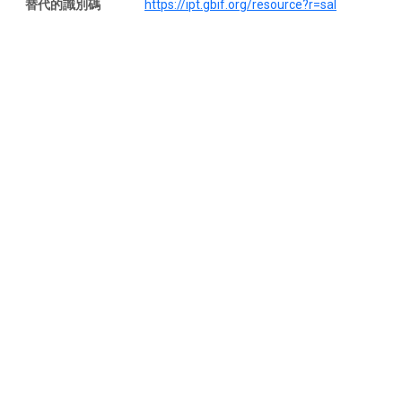
替代的識別碼
https://ipt.gbif.org/resource?r=sal