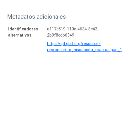
Metadatos adicionales
Identificadores
a117c519-110c-4634-8c43-
alternativos
2b9f8cdb6349
https://ipt.gbif.org/resource?
r=proecomar_hispabiota_macroalgae_1