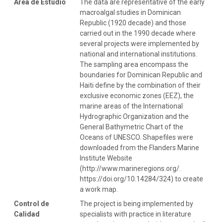
Área de Estudio
The data are representative of the early
macroalgal studies in Dominican
Republic (1920 decade) and those
carried out in the 1990 decade where
several projects were implemented by
national and international institutions.
The sampling area encompass the
boundaries for Dominican Republic and
Haiti define by the combination of their
exclusive economic zones (EEZ), the
marine areas of the International
Hydrographic Organization and the
General Bathymetric Chart of the
Oceans of UNESCO. Shapefiles were
downloaded from the Flanders Marine
Institute Website
(http://www.marineregions.org/.
https://doi.org/10.14284/324) to create
a work map.
Control de
The project is being implemented by
Calidad
specialists with practice in literature