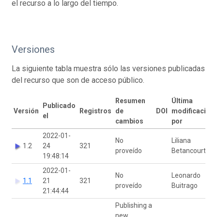
el recurso a lo largo del tiempo.
Versiones
La siguiente tabla muestra sólo las versiones publicadas
del recurso que son de acceso público.
Resumen
Última
Publicado
Versión
Registros
de
DOI
modificación
el
cambios
por
2022-01-
No
Liliana
1.2
24
321
proveído
Betancourt
19:48:14
2022-01-
No
Leonardo
1.1
21
321
proveído
Buitrago
21:44:44
Publishing a
new