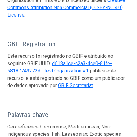
Organization #1. This work is licensed under a
Creative
Commons Attribution Non Commercial (CC-BY-NC 4.0)
License
.
GBIF Registration
Este recurso foi registrado no GBIF e atribuído ao
seguinte GBIF UUID:
d618a1ce-c2a3-4ce0-81fe-
58187749272d
.
Test Organization #1
publica este
recurso, e está registrado no GBIF como um publicador
de dados aprovado por
GBIF Secretariat
.
Palavras-chave
Geo-referenced occurrence; Mediterranean; Non-
indigenous species; fish; Lessepsian; Exotic species