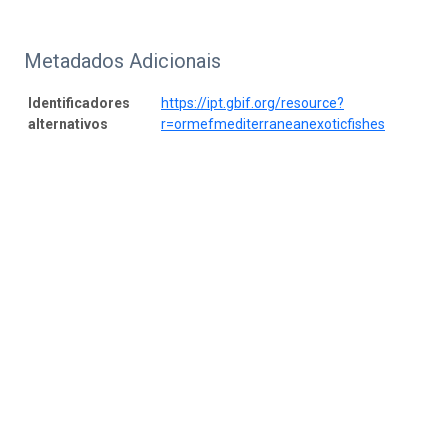
Metadados Adicionais
Identificadores
https://ipt.gbif.org/resource?
alternativos
r=ormefmediterraneanexoticfishes