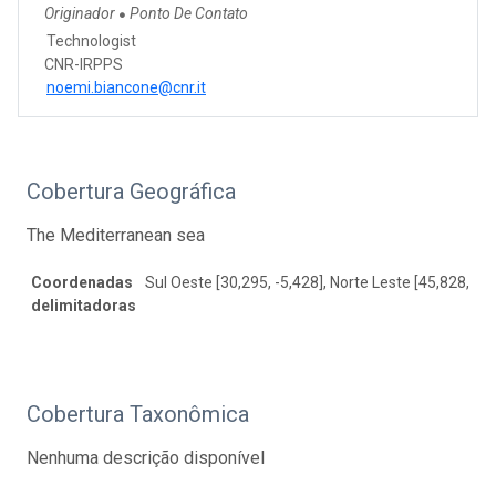
Originador
Ponto De Contato
●
Technologist
CNR-IRPPS
noemi.biancone@cnr.it
Cobertura Geográfica
The Mediterranean sea
Coordenadas
Sul Oeste [30,295, -5,428], Norte Leste [45,828, 36
delimitadoras
Cobertura Taxonômica
Nenhuma descrição disponível