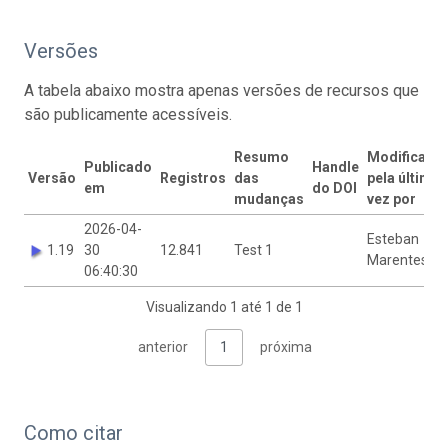
Versões
A tabela abaixo mostra apenas versões de recursos que
são publicamente acessíveis.
Resumo
Modificado
Publicado
Handle
Versão
Registros
das
pela última
em
do DOI
mudanças
vez por
2026-04-
Esteban
1.19
30
12.841
Test 1
Marentes
06:40:30
Visualizando 1 até 1 de 1
anterior
1
próxima
Como citar