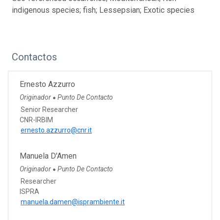
indigenous species; fish; Lessepsian; Exotic species
Contactos
Ernesto Azzurro
Originador
Punto De Contacto
●
Senior Researcher
CNR-IRBIM
ernesto.azzurro@cnr.it
Manuela D'Amen
Originador
Punto De Contacto
●
Researcher
ISPRA
manuela.damen@isprambiente.it