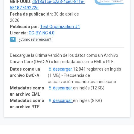
GBIF UUID:
d618a1ce-c2a3-4ce0-81fe-
58187749272d
Fecha de publicación:
30 de abril de
2026
Publicado por:
Test Organization #1
Licencia:
CC-BY-NC 4.0
¿Cómo referenciar?
Descargue la última versión de los datos como un Archivo
Darwin Core (DwC-A) o los metadatos como EML o RTF:
Datos como un
descargar
12.841 registros en Inglés
archivo DwC-A
(1 MB) - Frecuencia de
actualización: cuando sea necesario
Metadatos como
descargar
en Inglés (12 KB)
un archivo EML
Metadatos como
descargar
en Inglés (8 KB)
un archivo RTF