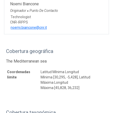
Noemi Biancone
Originador
Punto De Contacto
●
Technologist
CNR-IRPPS
noemi.biancone@cnr.it
Cobertura geográfica
The Mediterranean sea
Coordenadas
Latitud Mínima Longitud
límite
Mínima [30,295, -5,428], Latitud
Máxima Longitud
Máxima [45,828, 36,232]
Cobertura taxonómica