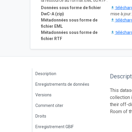
la ressource au format EML ou RTF :
Données sous forme de fichier
téléchar
DwC-A (zip)
mise à jour
Métadonnées sous forme de
téléchar
fichier EML
Métadonnées sous forme de
téléchar
fichier RTF
Description
Descript
Enregistrements de données
This datas
Versions
collection
their off-
Comment citer
Room of t
Droits
Enregistrement GBIF