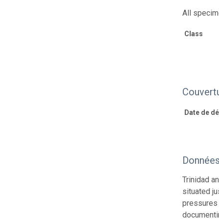
All specim
Class
Couvert
Date de déb
Données 
Trinidad a
situated j
pressures 
documentin