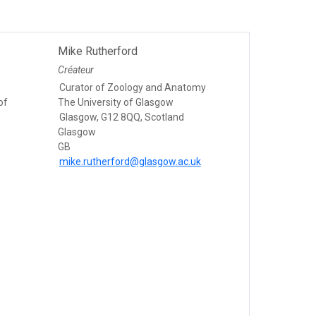
Mike Rutherford
Créateur
Curator of Zoology and Anatomy
of
The University of Glasgow
Glasgow, G12 8QQ, Scotland
Glasgow
GB
mike.rutherford@glasgow.ac.uk