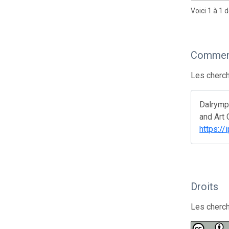
Voici 1 à 1 
Comment
Les cherch
Dalrympl
and Art 
https://
Droits
Les cherch