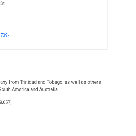
 St.
7739-
many from Trinidad and Tobago, as well as others
outh America and Australia.
78,057]