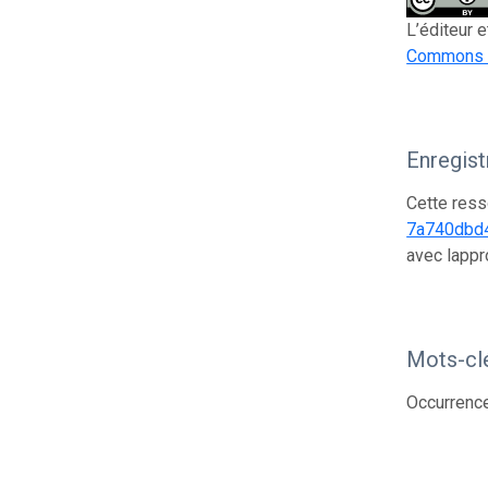
L’éditeur 
Commons At
Enregis
Cette ress
7a740dbd
avec lappr
Mots-cl
Occurrenc