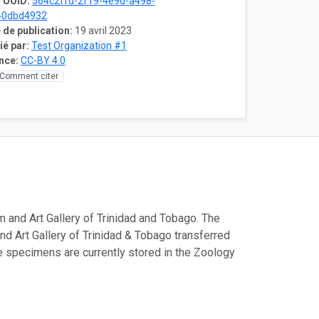
 UUID:
564c2ffd-2f19-4e9d-a498-
40dbd4932
 de publication:
19 avril 2023
ié par:
Test Organization #1
nce:
CC-BY 4.0
Comment citer
 and Art Gallery of Trinidad and Tobago. The
d Art Gallery of Trinidad & Tobago transferred
se specimens are currently stored in the Zoology