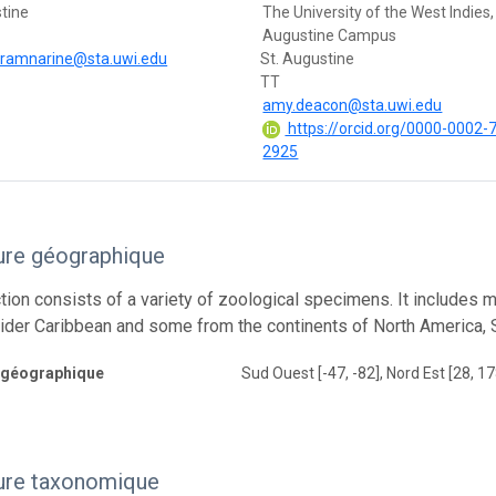
stine
The University of the West Indies,
Augustine Campus
.ramnarine@sta.uwi.edu
St. Augustine
TT
amy.deacon@sta.uwi.edu
https://orcid.org/0000-0002-
2925
ure géographique
ction consists of a variety of zoological specimens. It includes 
ider Caribbean and some from the continents of North America, S
 géographique
Sud Ouest [-47, -82], Nord Est [28, 1
ure taxonomique