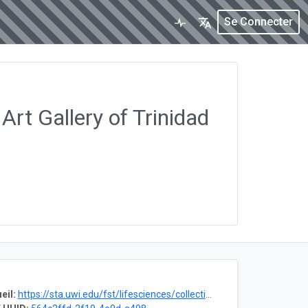
Se Connecter
Art Gallery of Trinidad
eil:
https://sta.uwi.edu/fst/lifesciences/collections