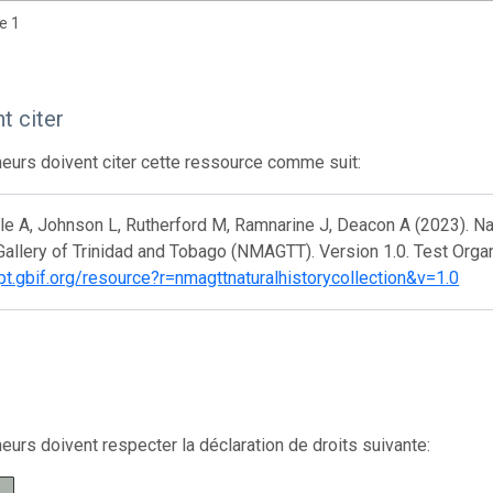
de 1
 citer
eurs doivent citer cette ressource comme suit:
e A, Johnson L, Rutherford M, Ramnarine J, Deacon A (2023). Nat
Gallery of Trinidad and Tobago (NMAGTT). Version 1.0. Test Orga
ipt.gbif.org/resource?r=nmagttnaturalhistorycollection&v=1.0
eurs doivent respecter la déclaration de droits suivante: