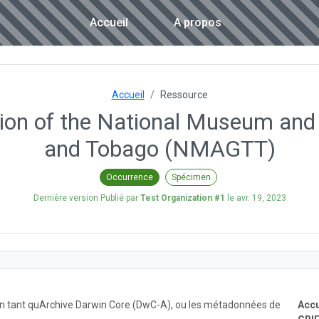
Accueil
A propos
Accueil
Ressource
tion of the National Museum and 
and Tobago (NMAGTT)
Occurrence
Spécimen
Dernière version Publié par
Test Organization #1
le
avr. 19, 2023
 en tant quArchive Darwin Core (DwC-A), ou les métadonnées de
Accu