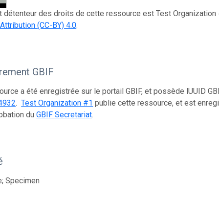
et détenteur des droits de cette ressource est Test Organization 
tribution (CC-BY) 4.0
.
trement GBIF
ource a été enregistrée sur le portail GBIF, et possède lUUID GB
4932
.
Test Organization #1
publie cette ressource, et est enre
obation du
GBIF Secretariat
.
é
e; Specimen