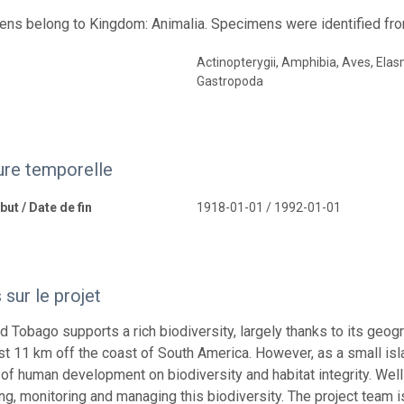
ens belong to Kingdom: Animalia. Specimens were identified fro
Actinopterygii, Amphibia, Aves, Elas
Gastropoda
ure temporelle
ut / Date de fin
1918-01-01 / 1992-01-01
sur le projet
nd Tobago supports a rich biodiversity, largely thanks to its geog
ust 11 km off the coast of South America. However, as a small is
of human development on biodiversity and habitat integrity. Well-f
g, monitoring and managing this biodiversity. The project team i