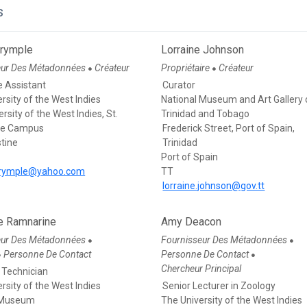
s
lrymple
Lorraine Johnson
eur Des Métadonnées
Créateur
Propriétaire
Créateur
●
●
 Assistant
Curator
rsity of the West Indies
National Museum and Art Gallery 
rsity of the West Indies, St.
Trinidad and Tobago
ne Campus
Frederick Street, Port of Spain,
stine
Trinidad
Port of Spain
alrymple@yahoo.com
TT
lorraine.johnson@gov.tt
e Ramnarine
Amy Deacon
eur Des Métadonnées
Fournisseur Des Métadonnées
●
●
Personne De Contact
Personne De Contact
●
●
Chercheur Principal
Technician
rsity of the West Indies
Senior Lecturer in Zoology
 Museum
The University of the West Indies