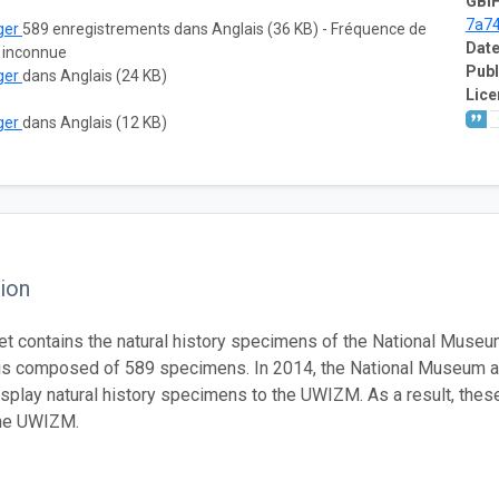
GBIF
7a7
ger
589 enregistrements dans Anglais (36 KB) - Fréquence de
Date
: inconnue
Publ
ger
dans Anglais (24 KB)
Lice
ger
dans Anglais (12 KB)
ion
et contains the natural history specimens of the National Museum
 is composed of 589 specimens. In 2014, the National Museum an
display natural history specimens to the UWIZM. As a result, the
he UWIZM.