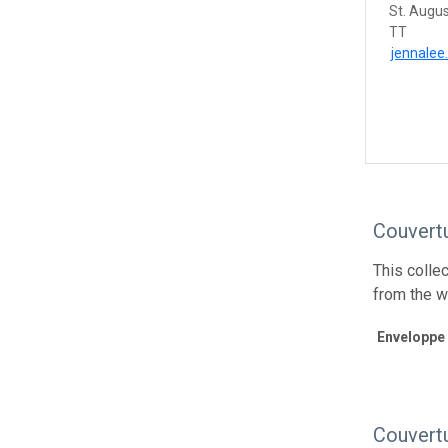
St. Augu
TT
jennalee
Couvert
This colle
from the w
Enveloppe
Couvert