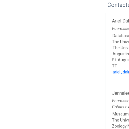
Contact
Ariel Da
Fourniss
Database
The Unive
The Unive
Augusti
St. Augu
TT
ariel_d
Jennale
Fourniss
Créateur
Museum 
The Unive
Zoology