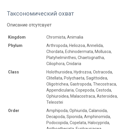
Таксономический охват
Описание отсутсвует
Kingdom
Chromista, Animalia
Phylum
Arthropoda, Heliozoa, Annelida,
Chordata, Echinodermata, Mollusca,
Platyhelminthes, Chaetognatha,
Ciliophora, Cnidaria
Class
Holothuroidea, Hydrozoa, Ostracoda,
Clitellata, Polychaeta, Sagittoidea,
Oligotrichea, Gastropoda, Thecostraca,
Appendicularia, Copepoda, Cestoda,
Ophiuroidea, Malacostraca, Asteroidea,
Teleostei
Order
Amphipoda, Ophiurida, Calanoida,
Decapoda, Spionida, Amphinomida,
Podocopida, Copelata, Halocyprida,
Anthoathecata, Euphausiacea,