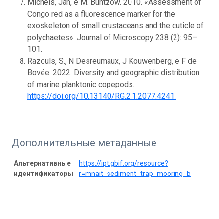
Michels, Jan, e M. Büntzow. 2010. «Assessment of
Congo red as a fluorescence marker for the
exoskeleton of small crustaceans and the cuticle of
polychaetes». Journal of Microscopy 238 (2): 95–
101.
Razouls, S., N Desreumaux, J Kouwenberg, e F de
Bovée. 2022. Diversity and geographic distribution
of marine planktonic copepods.
https://doi.org/10.13140/RG.2.1.2077.4241.
Дополнительные метаданные
Альтернативные
https://ipt.gbif.org/resource?
идентификаторы
r=mnait_sediment_trap_mooring_b