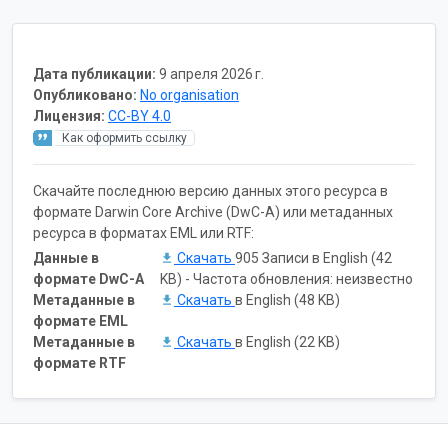
Дата публикации:
9 апреля 2026 г.
Опубликовано:
No organisation
Лицензия:
CC-BY 4.0
Как оформить ссылку
Скачайте последнюю версию данных этого ресурса в
формате Darwin Core Archive (DwC-A) или метаданных
ресурса в форматах EML или RTF:
Данные в
Скачать
905 Записи в English (42
формате DwC-A
KB) - Частота обновления: неизвестно
Метаданные в
Скачать
в English (48 KB)
формате EML
Метаданные в
Скачать
в English (22 KB)
формате RTF