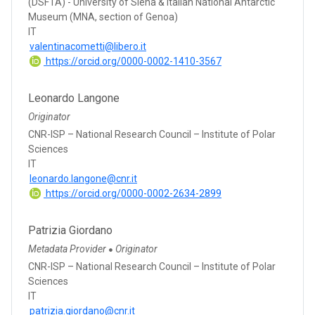
(DSFTA) - University of Siena & Italian National Antarctic
Museum (MNA, section of Genoa)
IT
valentinacometti@libero.it
https://orcid.org/0000-0002-1410-3567
Leonardo Langone
Originator
CNR-ISP – National Research Council – Institute of Polar
Sciences
IT
leonardo.langone@cnr.it
https://orcid.org/0000-0002-2634-2899
Patrizia Giordano
Metadata Provider
Originator
●
CNR-ISP – National Research Council – Institute of Polar
Sciences
IT
patrizia.giordano@cnr.it