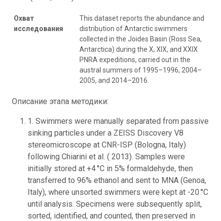
Охват
This dataset reports the abundance and
исследования
distribution of Antarctic swimmers
collected in the Joides Basin (Ross Sea,
Antarctica) during the X, XIX, and XXIX
PNRA expeditions, carried out in the
austral summers of 1995–1996, 2004–
2005, and 2014–2016.
Описание этапа методики:
1. Swimmers were manually separated from passive
sinking particles under a ZEISS Discovery V8
stereomicroscope at CNR-ISP (Bologna, Italy)
following Chiarini et al. ( 2013). Samples were
initially stored at +4 °C in 5% formaldehyde, then
transferred to 96% ethanol and sent to MNA (Genoa,
Italy), where unsorted swimmers were kept at -20 °C
until analysis. Specimens were subsequently split,
sorted, identified, and counted, then preserved in