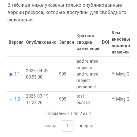
В таблице ниже указаны только опубликованные
версии ресурса, которые доступны для свободного
скачивания.
Кем
Краткая
внесены
Версия
Опубликовано
Записи
сводка
DOI
последние
изменений
изменения
add related
projects
2026-04-09
1.1
905
and related
Yi Ming Gan
08:55:08
project
personnel
2026-03-19
test
1.0
905
Yi Ming Gan
11:22:26
publish
Показаны с 1 по 2 из 2
назад
1
вперед