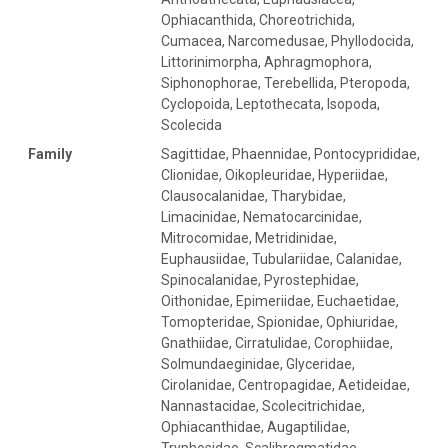
Ophiacanthida, Choreotrichida,
Cumacea, Narcomedusae, Phyllodocida,
Littorinimorpha, Aphragmophora,
Siphonophorae, Terebellida, Pteropoda,
Cyclopoida, Leptothecata, Isopoda,
Scolecida
Family
Sagittidae, Phaennidae, Pontocyprididae,
Clionidae, Oikopleuridae, Hyperiidae,
Clausocalanidae, Tharybidae,
Limacinidae, Nematocarcinidae,
Mitrocomidae, Metridinidae,
Euphausiidae, Tubulariidae, Calanidae,
Spinocalanidae, Pyrostephidae,
Oithonidae, Epimeriidae, Euchaetidae,
Tomopteridae, Spionidae, Ophiuridae,
Gnathiidae, Cirratulidae, Corophiidae,
Solmundaeginidae, Glyceridae,
Cirolanidae, Centropagidae, Aetideidae,
Nannastacidae, Scolecitrichidae,
Ophiacanthidae, Augaptilidae,
Tryphosidae, Scalibregmatidae,