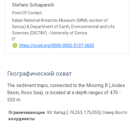
Stefano Schiaparelli
Point Of Contact
Italian National Antarctic Museum (MNA, section of
Genoa) & Department of Earth, Environmental and Life
Sciences (DISTAV) - University of Genoa
IT
https://orcid.org/0000-0002-0137-3605
Географический охват
The sediment traps, connected to the Mooring B (Joides
Basin, Ross Sea), is located at a depth ranges of 470 -
530 m.
Ограничивающие
Юг Запад [-74,253, 175,055], Север Восток [-
координаты