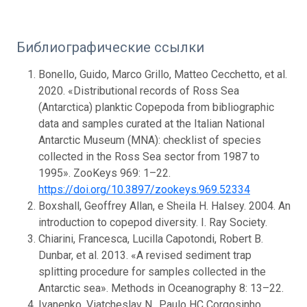
Библиографические ссылки
Bonello, Guido, Marco Grillo, Matteo Cecchetto, et al.
2020. «Distributional records of Ross Sea
(Antarctica) planktic Copepoda from bibliographic
data and samples curated at the Italian National
Antarctic Museum (MNA): checklist of species
collected in the Ross Sea sector from 1987 to
1995». ZooKeys 969: 1–22.
https://doi.org/10.3897/zookeys.969.52334
Boxshall, Geoffrey Allan, e Sheila H. Halsey. 2004. An
introduction to copepod diversity. I. Ray Society.
Chiarini, Francesca, Lucilla Capotondi, Robert B.
Dunbar, et al. 2013. «A revised sediment trap
splitting procedure for samples collected in the
Antarctic sea». Methods in Oceanography 8: 13–22.
Ivanenko, Viatcheslav N., Paulo HC Corgosinho,