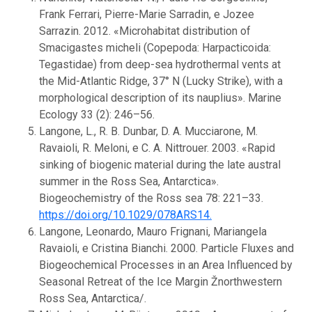
Frank Ferrari, Pierre-Marie Sarradin, e Jozee
Sarrazin. 2012. «Microhabitat distribution of
Smacigastes micheli (Copepoda: Harpacticoida:
Tegastidae) from deep-sea hydrothermal vents at
the Mid-Atlantic Ridge, 37° N (Lucky Strike), with a
morphological description of its nauplius». Marine
Ecology 33 (2): 246–56.
Langone, L., R. B. Dunbar, D. A. Mucciarone, M.
Ravaioli, R. Meloni, e C. A. Nittrouer. 2003. «Rapid
sinking of biogenic material during the late austral
summer in the Ross Sea, Antarctica».
Biogeochemistry of the Ross sea 78: 221–33.
https://doi.org/10.1029/078ARS14.
Langone, Leonardo, Mauro Frignani, Mariangela
Ravaioli, e Cristina Bianchi. 2000. Particle Fluxes and
Biogeochemical Processes in an Area Influenced by
Seasonal Retreat of the Ice Margin Žnorthwestern
Ross Sea, Antarctica/.