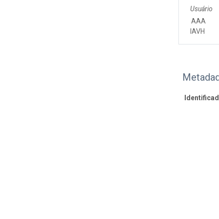
Usuário
AAA
IAVH
Metadad
Identifica