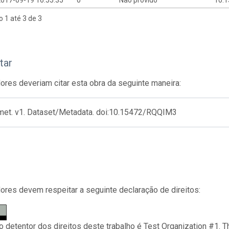
o 1 até 3 de 3
tar
res deveriam citar esta obra da seguinte maneira:
 met. v1. Dataset/Metadata. doi:10.15472/RQQIM3
res devem respeitar a seguinte declaração de direitos:
 o detentor dos direitos deste trabalho é Test Organization #1. 