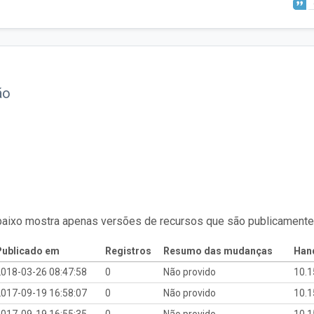
ão
baixo mostra apenas versões de recursos que são publicamente
Publicado em
Registros
Resumo das mudanças
Hand
018-03-26 08:47:58
0
Não provido
10.
017-09-19 16:58:07
0
Não provido
10.
017-09-19 16:55:35
0
Não provido
10.1