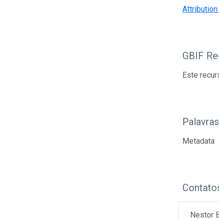
Attributio
GBIF Reg
Este recur
Palavra
Metadata
Contato
Nestor B