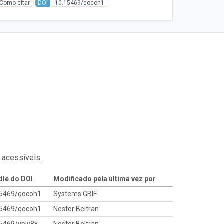
Como citar
DOI
10.15469/qocoh1
 acessíveis.
le do DOI
Modificado pela última vez por
15469/qocoh1
Systems GBIF
15469/qocoh1
Nestor Beltran
5469/vply8x
Nestor Beltran