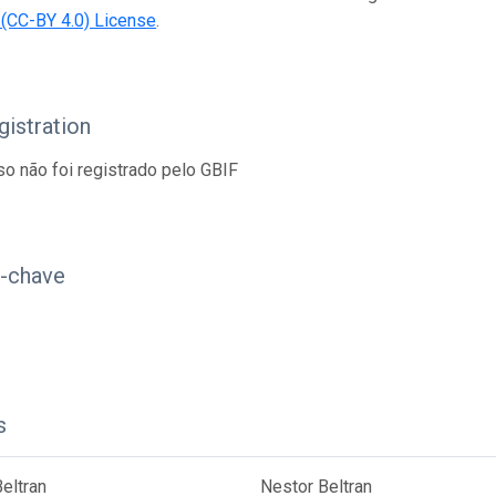
n (CC-BY 4.0) License
.
istration
so não foi registrado pelo GBIF
s-chave
s
eltran
Nestor Beltran