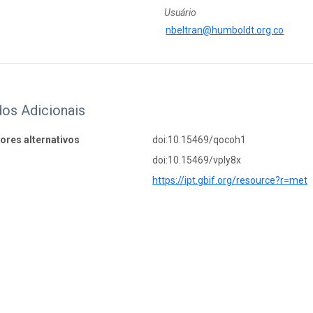
Usuário
nbeltran@humboldt.org.co
os Adicionais
dores alternativos
doi:10.15469/qocoh1
doi:10.15469/vply8x
https://ipt.gbif.org/resource?r=met