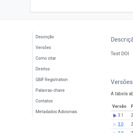
Descrição
Descriç
Versões
Test DOI
Como citar
Direitos
GBIF Registration
Versões
Palavras-chave
A tabela a
Contatos
Versão
Metadados Adicionais
3.1
2
3.0
2
2.0
2