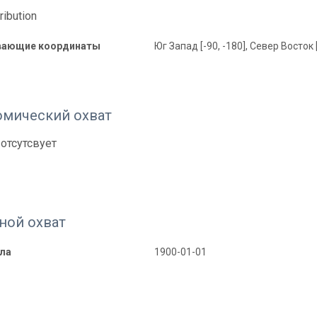
ribution
вающие координаты
Юг Запад [-90, -180], Север Восток 
омический охват
отсутсвует
ной охват
ала
1900-01-01