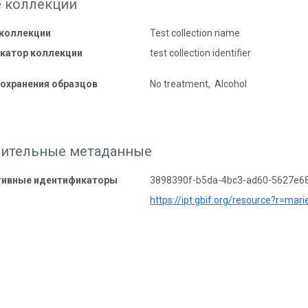
 коллекции
 коллекции
Test collection name
катор коллекции
test collection identifier
охранения образцов
No treatment, Alcohol
ительные метаданные
тивные идентификаторы
3898390f-b5da-4bc3-ad60-5627e6
https://ipt.gbif.org/resource?r=mari