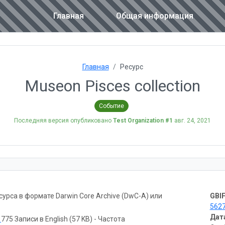
Главная
Общая информация
Главная
Ресурс
Museon Pisces collection
Событие
Последняя версия опубликовано
Test Organization #1
авг. 24, 2021
рса в формате Darwin Core Archive (DwC-A) или
GBIF
562
Дат
ь
775 Записи в English (57 KB) - Частота