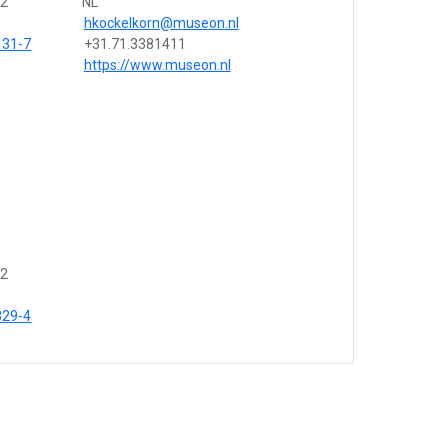
62
NL
hkockelkorn@museon.nl
131-7
+31.71.3381411
https://www.museon.nl
62
329-4