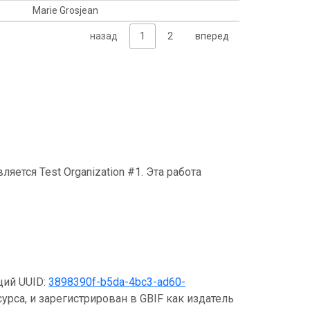
Marie Grosjean
назад
1
2
вперед
ется Test Organization #1. Эта работа
щий UUID:
3898390f-b5da-4bc3-ad60-
урса, и зарегистрирован в GBIF как издатель