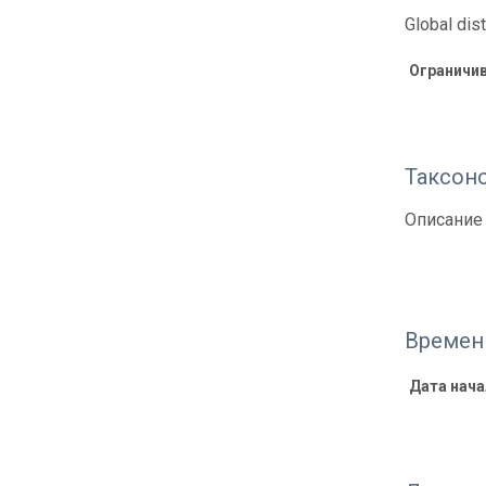
Global dist
Ограничи
Таксон
Описание 
Времен
Дата нач