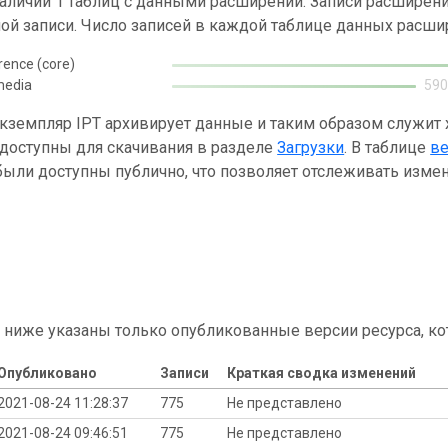
наличии 1 таблиц с данными расширений. Записи расшире
ой записи. Число записей в каждой таблице данных расши
rence (core)
media
590
кземпляр IPT архивирует данные и таким образом служит
 доступны для скачивания в разделе
Загрузки
. В таблице
в
ыли доступны публично, что позволяет отслеживать измен
 ниже указаны только опубликованные версии ресурса, ко
Опубликовано
Записи
Краткая сводка изменений
2021-08-24 11:28:37
775
Не представлено
2021-08-24 09:46:51
775
Не представлено