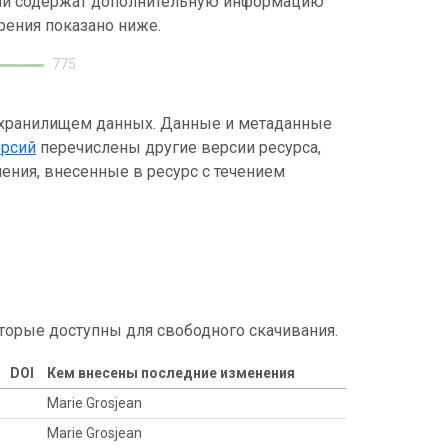
ний содержат дополнительную информацию
рения показано ниже.
775
 хранилищем данных. Данные и метаданные
ерсий
перечислены другие версии ресурса,
ения, внесенные в ресурс с течением
торые доступны для свободного скачивания.
DOI
Кем внесены последние изменения
Marie Grosjean
Marie Grosjean