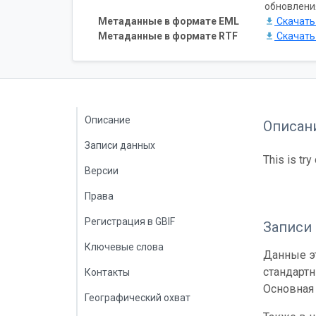
обновлени
Метаданные в формате EML
Скачат
Метаданные в формате RTF
Скачат
Описание
Описан
Записи данных
This is try
Версии
Права
Регистрация в GBIF
Записи
Ключевые слова
Данные эт
стандарт
Контакты
Основная 
Географический охват