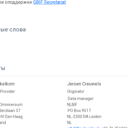
ри оподдержке
GBIF Secretariat
.
ые слова
ты
kelkorn
Jeroen Creuwels
Provider
Originator
Data manager
Omniversum
NLBIF
derslaan 37
PO Box 9517
HV Den Haag
NL-2300 RA Leiden
land
NL