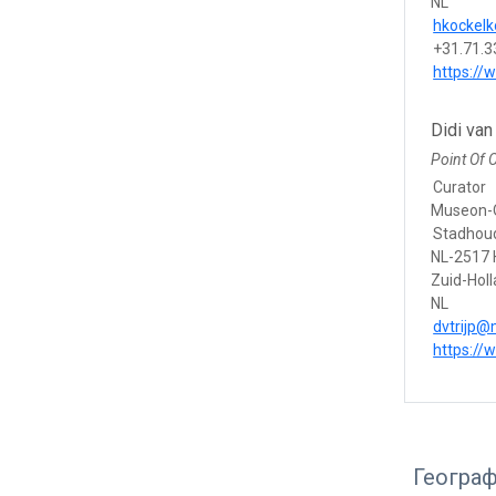
NL
hkockel
+31.71.
https://
Didi van 
Point Of 
Curator
Museon-
Stadhou
NL-2517 
Zuid-Hol
NL
dvtrijp@
https://
Геогра