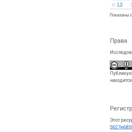
1.5
Показаны с 
Права
Исследов
Публикующ
находитс
Регистр
Этот ресу
5627e683