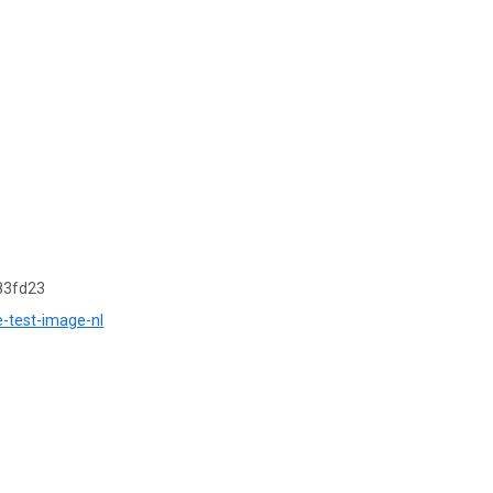
83fd23
e-test-image-nl