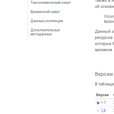
Также в 
Таксономический охват
об основн
Временной охват
Occur
Данные коллекции
Multi
Дополнительные
Данный э
метаданные
ресурсов
которые б
времени.
Версии
В таблице
Версия
1.7
1.6