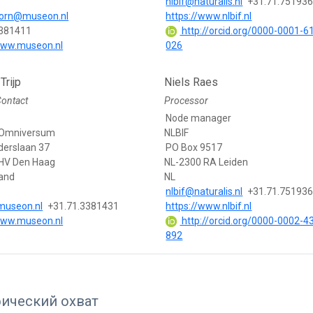
nlbif@naturalis.nl
+31.71.75193
korn@museon.nl
https://www.nlbif.nl
3381411
http://orcid.org/0000-0001-6
www.museon.nl
026
Trijp
Niels Raes
Contact
Processor
Node manager
Omniversum
NLBIF
derslaan 37
PO Box 9517
HV Den Haag
NL-2300 RA Leiden
land
NL
nlbif@naturalis.nl
+31.71.75193
museon.nl
+31.71.3381431
https://www.nlbif.nl
www.museon.nl
http://orcid.org/0000-0002-4
892
фический охват