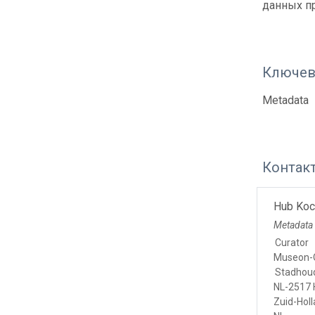
данных п
Ключев
Metadata
Контак
Hub Koc
Metadata 
Curator
Museon-
Stadhou
NL-2517 
Zuid-Hol