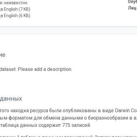
Опу
я: неизвестно
Лиц
ь
в English (7 KB)
ь
в English (6 KB)
ие
 dataset. Please add a description.
 данных
ого находка ресурса были опубликованы в виде Darwin Cor
ным форматом для обмена данными о биоразнообразии в ви
таблица данных содержит 775 записей.