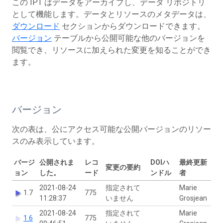
この IPT はデータをアーカイブし、データ リポジトリ
として機能します。データとリソースのメタデータは、
ダウンロード
セクションからダウンロードできます。
バージョン
テーブルから公開可能な他のバージョンを
閲覧でき、リソースに加えられた変更を知ることができ
ます。
バージョン
次の表は、公にアクセス可能な公開バージョンのリソー
スのみ表示しています。
バージ
公開されま
レコ
DOIハ
最終更新
変更の要約
ョン
した。
ード
ンドル
者
2021-08-24
指定されて
Marie
1.7
775
11:28:37
いません
Grosjean
2021-08-24
指定されて
Marie
1.6
775