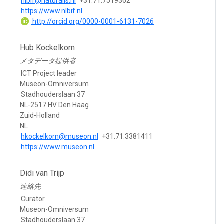
nlbif@naturalis.nl
+31.71.7519362
https://www.nlbif.nl
http://orcid.org/0000-0001-6131-7026
Hub Kockelkorn
メタデータ提供者
ICT Project leader
Museon-Omniversum
Stadhouderslaan 37
NL-2517 HV Den Haag
Zuid-Holland
NL
hkockelkorn@museon.nl
+31.71.3381411
https://www.museon.nl
Didi van Trijp
連絡先
Curator
Museon-Omniversum
Stadhouderslaan 37