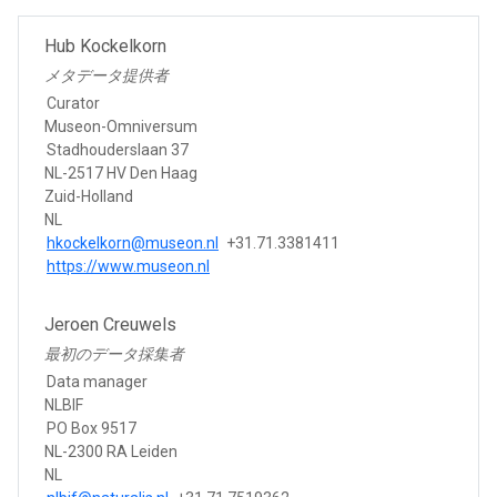
Hub Kockelkorn
メタデータ提供者
Curator
Museon-Omniversum
Stadhouderslaan 37
NL-2517 HV Den Haag
Zuid-Holland
NL
hkockelkorn@museon.nl
+31.71.3381411
https://www.museon.nl
Jeroen Creuwels
最初のデータ採集者
Data manager
NLBIF
PO Box 9517
NL-2300 RA Leiden
NL