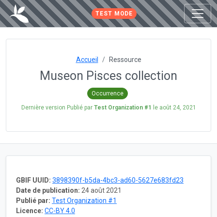
TEST MODE
Accueil
Ressource
Museon Pisces collection
Occurrence
Dernière version Publié par
Test Organization #1
le
août 24, 2021
GBIF UUID:
3898390f-b5da-4bc3-ad60-5627e683fd23
Date de publication:
24 août 2021
Publié par:
Test Organization #1
Licence:
CC-BY 4.0