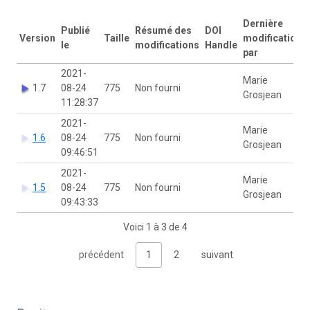
Dernière
Publié
Résumé des
DOI
Version
Taille
modification
le
modifications
Handle
par
2021-
Marie
1.7
08-24
775
Non fourni
Grosjean
11:28:37
2021-
Marie
1.6
08-24
775
Non fourni
Grosjean
09:46:51
2021-
Marie
1.5
08-24
775
Non fourni
Grosjean
09:43:33
Voici 1 à 3 de 4
précédent
1
2
suivant