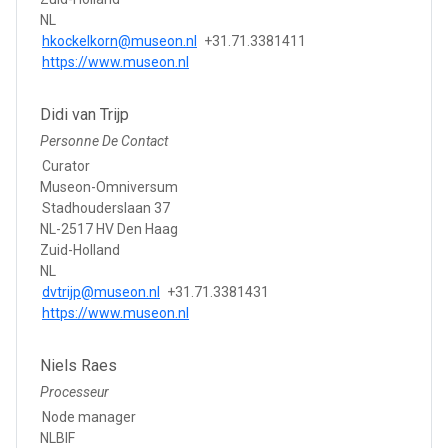
NL
hkockelkorn@museon.nl
+31.71.3381411
https://www.museon.nl
Didi van Trijp
Personne De Contact
Curator
Museon-Omniversum
Stadhouderslaan 37
NL-2517 HV Den Haag
Zuid-Holland
NL
dvtrijp@museon.nl
+31.71.3381431
https://www.museon.nl
Niels Raes
Processeur
Node manager
NLBIF