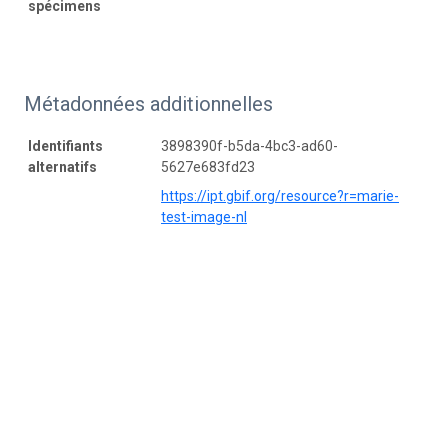
spécimens
Métadonnées additionnelles
Identifiants
3898390f-b5da-4bc3-ad60-
alternatifs
5627e683fd23
https://ipt.gbif.org/resource?r=marie-
test-image-nl