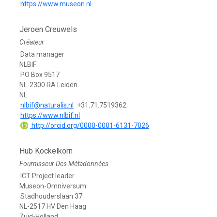
https://www.museon.nl
Jeroen Creuwels
Créateur
Data manager
NLBIF
PO Box 9517
NL-2300 RA Leiden
NL
nlbif@naturalis.nl
+31.71.7519362
https://www.nlbif.nl
http://orcid.org/0000-0001-6131-7026
Hub Kockelkorn
Fournisseur Des Métadonnées
ICT Project leader
Museon-Omniversum
Stadhouderslaan 37
NL-2517 HV Den Haag
Zuid-Holland