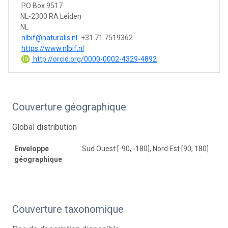
PO Box 9517
NL-2300 RA Leiden
NL
nlbif@naturalis.nl
+31.71.7519362
https://www.nlbif.nl
http://orcid.org/0000-0002-4329-4892
Couverture géographique
Global distribution
Enveloppe
Sud Ouest [-90, -180], Nord Est [90, 180]
géographique
Couverture taxonomique