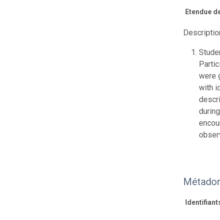
Etendue de
Descriptio
Stude
Partic
were g
with i
descri
durin
encour
obser
Métadon
Identifiant