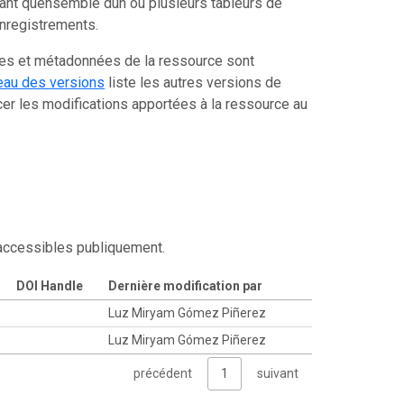
tant quensemble dun ou plusieurs tableurs de
enregistrements.
ées et métadonnées de la ressource sont
eau des versions
liste les autres versions de
er les modifications apportées à la ressource au
 accessibles publiquement.
DOI Handle
Dernière modification par
Luz Miryam Gómez Piñerez
Luz Miryam Gómez Piñerez
précédent
1
suivant