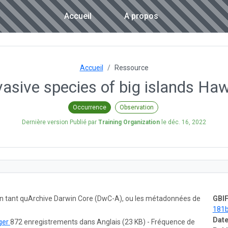
Accueil
A propos
Accueil
Ressource
vasive species of big islands Haw
Occurrence
Observation
Dernière version Publié par
Training Organization
le
déc. 16, 2022
 en tant quArchive Darwin Core (DwC-A), ou les métadonnées de
GBIF
181
Date
ger
872 enregistrements dans Anglais (23 KB) - Fréquence de