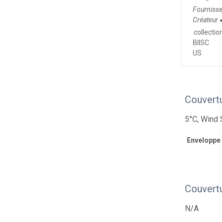
Fourniss
Créateur
collecti
BIISC
US
Couvert
5°C, Wind
Enveloppe
Couvert
N/A