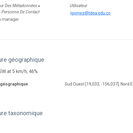
eur Des Métadonnées
Utilisateur
●
Personne De Contact
●
lgomez@tdea.edu.co
on manager
ure géographique
 SW at 5 km/h, 46%
 géographique
Sud Ouest [19,033, -156,037], Nord E
ure taxonomique