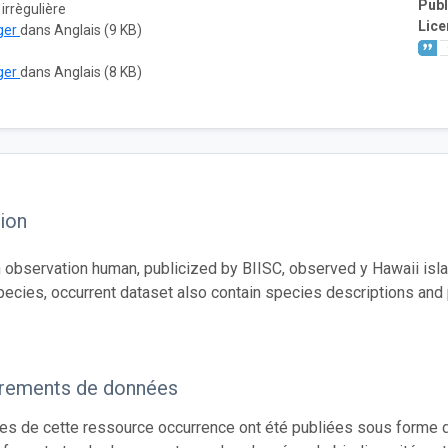
Publ
 irrègulière
Lice
ger
dans Anglais (9 KB)
ger
dans Anglais (8 KB)
ion
observation human, publicized by BIISC, observed y Hawaii isl
pecies, occurrent dataset also contain species descriptions an
trements de données
s de cette ressource occurrence ont été publiées sous forme d