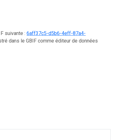
IF suivante :
6aff37c5-d5b6-4eff-87a4-
gistré dans le GBIF comme éditeur de données