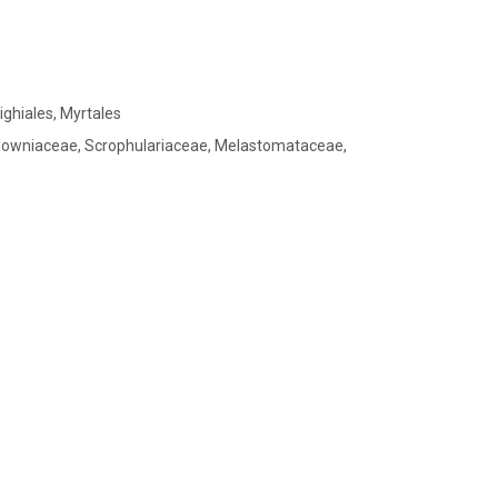
ighiales, Myrtales
owniaceae, Scrophulariaceae, Melastomataceae,