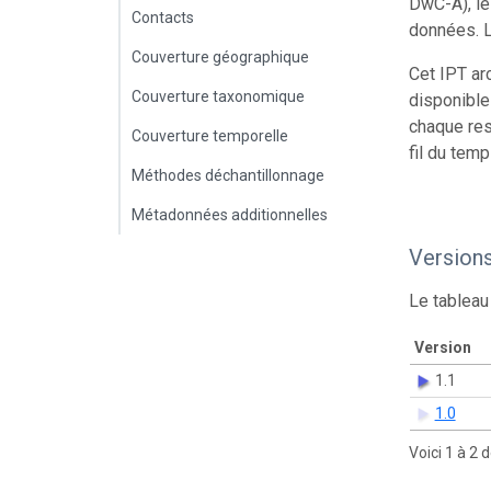
DwC-A), le
Contacts
données. L
Couverture géographique
Cet IPT ar
Couverture taxonomique
disponible
chaque res
Couverture temporelle
fil du temp
Méthodes déchantillonnage
Métadonnées additionnelles
Version
Le tableau
Version
1.1
1.0
Voici 1 à 2 