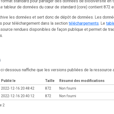
 format standard pour partager des données de biodiversité en 
e tableur de données du cœur de standard (core) contient 872 
chive les données et sert donc de dépôt de données. Les donn
s pour téléchargement dans la section
téléchargements
. Le
tabl
source rendues disponibles de façon publique et permet de trac
s.
s
 ci-dessous naffiche que les versions publiées de la ressource
Publié le
Taille
Résumé des modifications
2022-12-16 20:48:42
872
Non fourni
2022-12-16 20:40:12
872
Non fourni
de 2