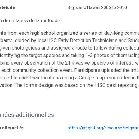
 létude
Big island Hawaii 2005 to 2010
n des étapes de la méthode:
nts from each high school organized a series of day-long commun
ipants, guided by local ISC Early Detection Technicians and Stud
iven photo guides and assigned a route to follow during collect
dentifying the target species and taking 1-3 photos of them usi
bing every observation of the 21 invasive species of interest, w
g each community collection event. Participants uploaded the i
aged to click their locations using a Google map, embedded in th
vation. The form’s design was based on the HISC pest reporting 
nées additionnelles
s alternatifs
https://ipt.gbif.org/resource?r=lgo