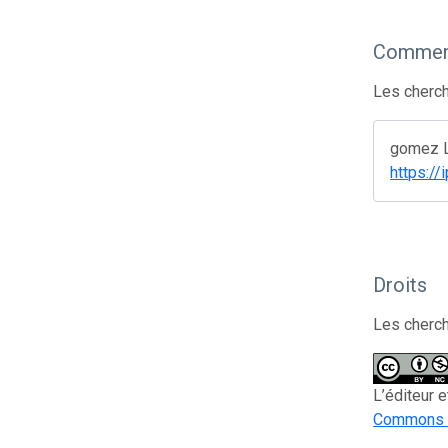
Comment
Les cherch
gomez L 
https:/
Droits
Les cherch
L’éditeur 
Commons A