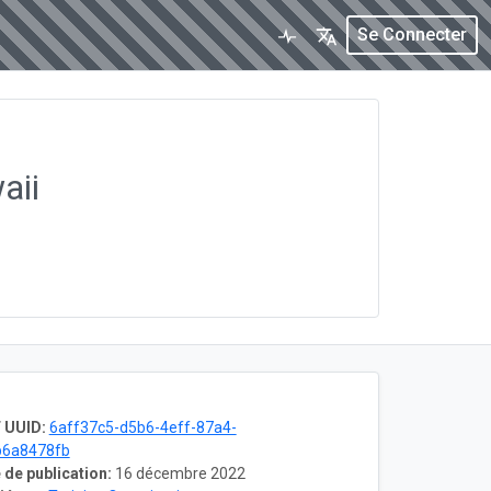
Se Connecter
aii
 UUID:
6aff37c5-d5b6-4eff-87a4-
b6a8478fb
 de publication:
16 décembre 2022