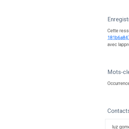
Enregis
Cette ress
181b6a84
avec lappr
Mots-cl
Occurrence
Contact
luz gom