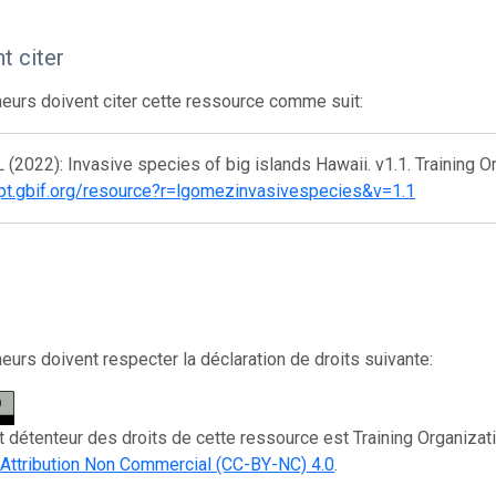
 citer
eurs doivent citer cette ressource comme suit:
(2022): Invasive species of big islands Hawaii. v1.1. Training O
/ipt.gbif.org/resource?r=lgomezinvasivespecies&v=1.1
eurs doivent respecter la déclaration de droits suivante:
et détenteur des droits de cette ressource est Training Organizati
ttribution Non Commercial (CC-BY-NC) 4.0
.