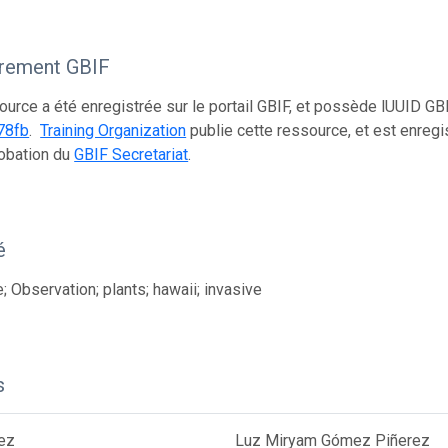
trement GBIF
ource a été enregistrée sur le portail GBIF, et possède lUUID GB
78fb
.
Training Organization
publie cette ressource, et est enre
obation du
GBIF Secretariat
.
é
; Observation; plants; hawaii; invasive
s
ez
Luz Miryam Gómez Piñerez