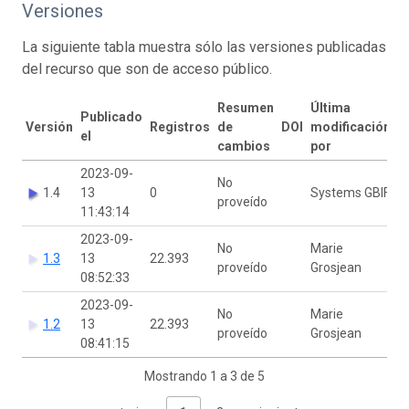
Versiones
La siguiente tabla muestra sólo las versiones publicadas
del recurso que son de acceso público.
Resumen
Última
Publicado
Versión
Registros
de
DOI
modificación
el
cambios
por
2023-09-
No
1.4
13
0
Systems GBIF
proveído
11:43:14
2023-09-
No
Marie
1.3
13
22.393
proveído
Grosjean
08:52:33
2023-09-
No
Marie
1.2
13
22.393
proveído
Grosjean
08:41:15
Mostrando 1 a 3 de 5