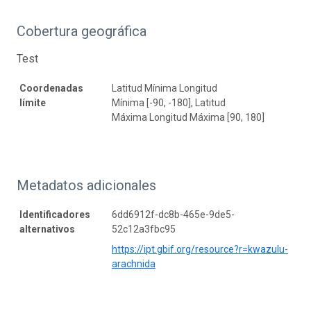
Cobertura geográfica
Test
Coordenadas
Latitud Mínima Longitud
límite
Mínima [-90, -180], Latitud
Máxima Longitud Máxima [90, 180]
Metadatos adicionales
Identificadores
6dd6912f-dc8b-465e-9de5-
alternativos
52c12a3fbc95
https://ipt.gbif.org/resource?r=kwazulu-
arachnida