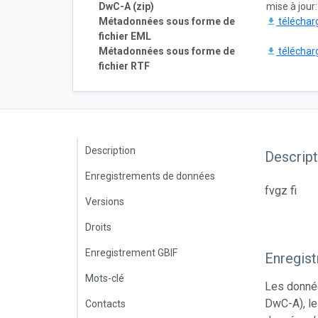
DwC-A (zip)
mise à jour
Métadonnées sous forme de
téléchar
fichier EML
Métadonnées sous forme de
téléchar
fichier RTF
Description
Descript
Enregistrements de données
fvgz fi
Versions
Droits
Enregistrement GBIF
Enregis
Mots-clé
Les donnée
DwC-A), le
Contacts