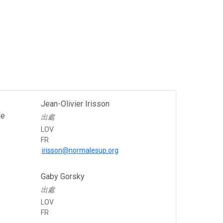
Jean-Olivier Irisson
de
出處
LOV
FR
irisson@normalesup.org
Gaby Gorsky
出處
LOV
FR