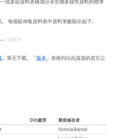
），其以一或多組資料表構成分享生物多樣性資料的標準
訊。 每個延伸集資料表中資料筆數顯示如下。
108571
載
」單元下載。「
版本
」表格列出此資源的其它公
DOI處理
最後修改者
et
Victoria Bancel