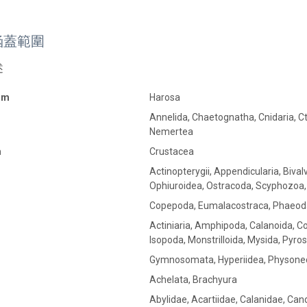
涵蓋範圍
述
om
Harosa
Annelida, Chaetognatha, Cnidaria, C
Nemertea
m
Crustacea
Actinopterygii, Appendicularia, Biva
Ophiuroidea, Ostracoda, Scyphozoa,
Copepoda, Eumalacostraca, Phaeod
Actiniaria, Amphipoda, Calanoida, Co
Isopoda, Monstrilloida, Mysida, Pyr
Gymnosomata, Hyperiidea, Physone
Achelata, Brachyura
Abylidae, Acartiidae, Calanidae, Can