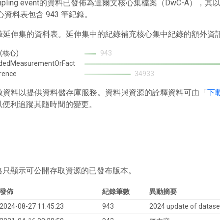
mpling event的資料已發佈為達爾文核心集檔案（DwC-A
心資料表包含 943 筆紀錄。
2 筆延伸集的資料表。延伸集中的紀錄補充核心集中紀錄的額外資
 (核心)
943
ndedMeasurementOrFact
rence
34933
 存放資料以提供資料儲存庫服務。資料與資源的詮釋資料可由「
下
以便利追蹤其隨時間的變更。
格只顯示可公開存取資源的已發布版本。
發佈
紀錄筆數
異動摘要
2024-08-27 11:45:23
943
2024 update of datas