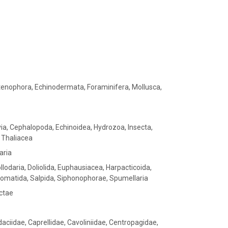
tenophora, Echinodermata, Foraminifera, Mollusca,
lvia, Cephalopoda, Echinoidea, Hydrozoa, Insecta,
 Thaliacea
aria
llodaria, Doliolida, Euphausiacea, Harpacticoida,
osomatida, Salpida, Siphonophorae, Spumellaria
ctae
daciidae, Caprellidae, Cavoliniidae, Centropagidae,