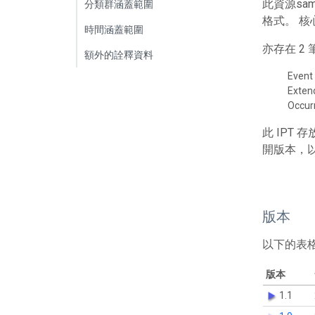
此資源sa
分類群涵蓋範圍
格式。 核
時間涵蓋範圍
亦存在 
額外的詮釋資料
Event
Exte
Occur
此 IPT
開版本，
版本
以下的表
版本
1.1