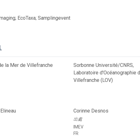
Imaging; EcoTaxa; Samplingevent
訊
 de la Mer de Villefranche
Sorbonne Université/CNRS,
Laboratoire d'Océanographie 
Villefranche (LOV)
Elineau
Corinne Desnos
出處
IMEV
FR