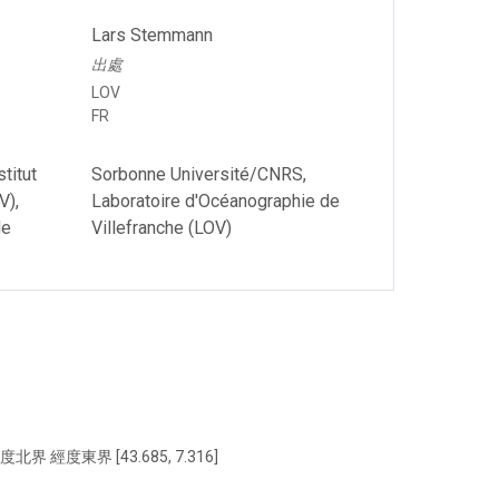
Lars Stemmann
出處
LOV
FR
titut
Sorbonne Université/CNRS,
V),
Laboratoire d'Océanographie de
de
Villefranche (LOV)
度北界 經度東界 [43.685, 7.316]