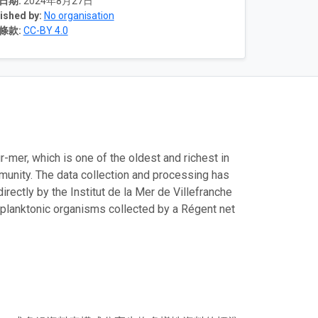
日期:
2024年8月27日
ished by:
No organisation
條款:
CC-BY 4.0
r-mer, which is one of the oldest and richest in
munity. The data collection and processing has
irectly by the Institut de la Mer de Villefranche
he planktonic organisms collected by a Régent net