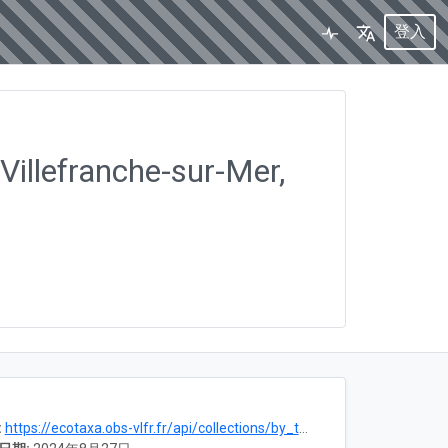
登入
Villefranche-sur-Mer,
:
https://ecotaxa.obs-vlfr.fr/api/collections/by_title?q=Plankton+community+in+R%C3%A9gent+%28680%C2%B5m%29+net%2C+Point+B%2C+Villefranche-sur-Mer%2C+France