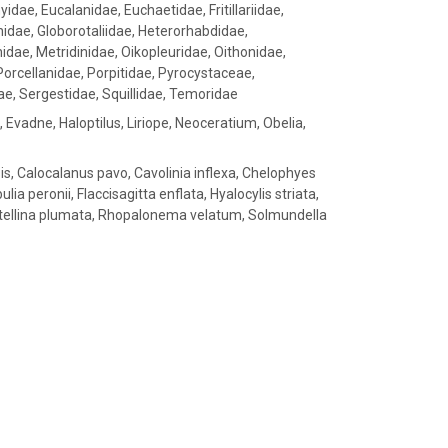
idae, Eucalanidae, Euchaetidae, Fritillariidae,
idae, Globorotaliidae, Heterorhabdidae,
dae, Metridinidae, Oikopleuridae, Oithonidae,
orcellanidae, Porpitidae, Pyrocystaceae,
ae, Sergestidae, Squillidae, Temoridae
, Evadne, Haloptilus, Liriope, Neoceratium, Obelia,
s, Calocalanus pavo, Cavolinia inflexa, Chelophyes
ia peronii, Flaccisagitta enflata, Hyalocylis striata,
 Pontellina plumata, Rhopalonema velatum, Solmundella