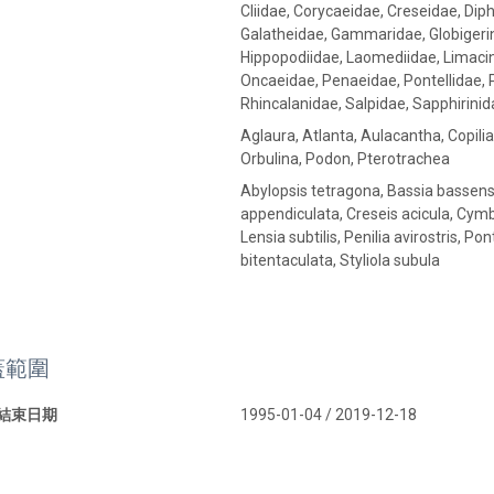
Cliidae, Corycaeidae, Creseidae, Diphy
Galatheidae, Gammaridae, Globigerin
Hippopodiidae, Laomediidae, Limacini
Oncaeidae, Penaeidae, Pontellidae, P
Rhincalanidae, Salpidae, Sapphirinid
Aglaura, Atlanta, Aulacantha, Copilia
Orbulina, Podon, Pterotrachea
Abylopsis tetragona, Bassia bassensi
appendiculata, Creseis acicula, Cymbul
Lensia subtilis, Penilia avirostris,
bitentaculata, Styliola subula
蓋範圍
 結束日期
1995-01-04 / 2019-12-18