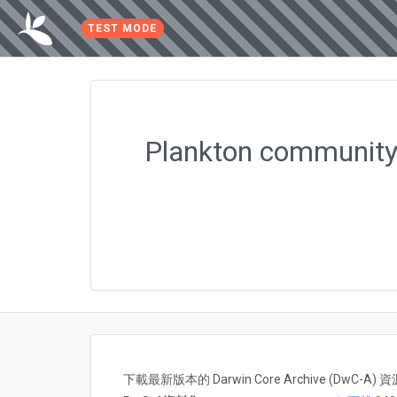
TEST MODE
Plankton community i
下載最新版本的 Darwin Core Archive (DwC-