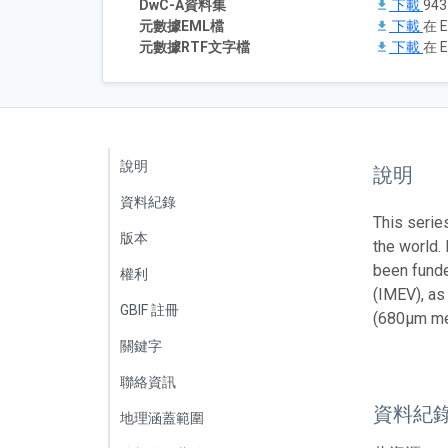
DwC-A資料集
下載
94
元數據EML檔
下載
在 E
元數據RTF文字檔
下載
在 E
說明
說明
資料紀錄
This series
版本
the world.
been funded
權利
(IMEV), as
GBIF 註冊
(680µm me
關鍵字
聯絡資訊
資料紀
地理涵蓋範圍