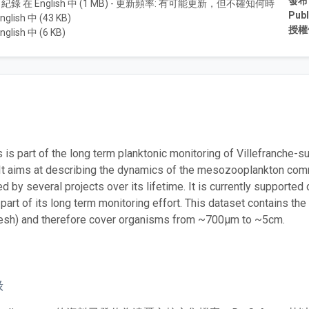
發布
3 紀錄 在 English 中 (1 MB) - 更新頻率: 有可能更新，但不確知何時
Publ
nglish 中 (43 KB)
授權
nglish 中 (6 KB)
 is part of the long term planktonic monitoring of Villefranche-su
 It aims at describing the dynamics of the mesozooplankton com
 by several projects over its lifetime. It is currently supported d
 part of its long term monitoring effort. This dataset contains t
sh) and therefore cover organisms from ~700µm to ~5cm.
錄