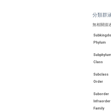
分類群
無相關描
Subkingd
Phylum
Subphylu
Class
Subclass
Order
Suborder
Infraorder
Family