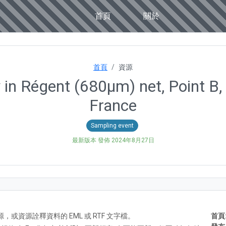
首頁
關於
首頁
資源
n Régent (680µm) net, Point B, 
France
Sampling event
最新版本 發佈
2024年8月27日
A) 資源，或資源詮釋資料的 EML 或 RTF 文字檔。
首頁