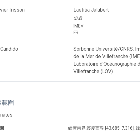
vier Irisson
Laetitia Jalabert
出處
IMEV
FR
 Candido
Sorbonne Université/CNRS, Ins
de la Mer de Villefranche (IME
Laboratoire d'Océanographie 
Villefranche (LOV)
蓋範圍
inates
圍
緯度南界 經度西界 [43.685, 7.316], 緯