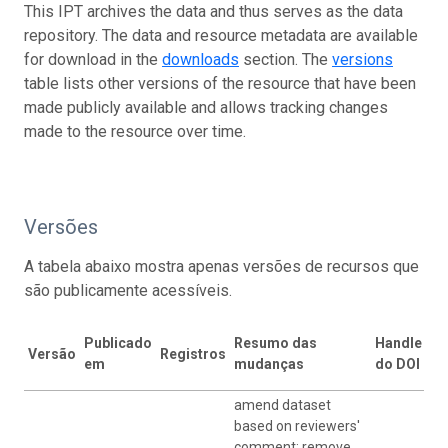
This IPT archives the data and thus serves as the data
repository. The data and resource metadata are available
for download in the
downloads
section. The
versions
table lists other versions of the resource that have been
made publicly available and allows tracking changes
made to the resource over time.
Versões
A tabela abaixo mostra apenas versões de recursos que
são publicamente acessíveis.
Mo
Publicado
Resumo das
Handle
Versão
Registros
pe
em
mudanças
do DOI
ve
amend dataset
based on reviewers'
comment: remove