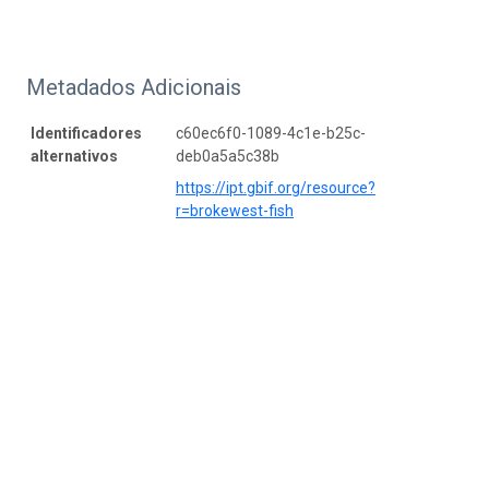
Metadados Adicionais
Identificadores
c60ec6f0-1089-4c1e-b25c-
alternativos
deb0a5a5c38b
https://ipt.gbif.org/resource?
r=brokewest-fish