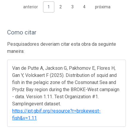
anterior
1
2
3
4
próxima
Como citar
Pesquisadores deveriam citar esta obra da seguinte
maneira:
Van de Putte A, Jackson G, Pakhomov E, Flores H,
Gan Y, Volckaert F (2025). Distribution of squid and
fish in the pelagic zone of the Cosmonaut Sea and
Prydz Bay region during the BROKE-West campaign
- data. Version 1.11. Test Organization #1.
Samplingevent dataset.
https://ipt.gbif.org/resource?r=brokewest-
fish&v=1.11