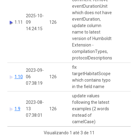
eventDurationUnit
which does not have
2025-10-
eventDuration,
1.11
09
126
Yi
update column
14:24:15
name to latest
version of Humboldt
Extension -
compilationTypes,
protocolDescriptions
fix
2023-09-
targetHabitatScope
1.10
06
126
Yi
which contains typo
07:38:19
in the field name
update values
2023-08-
following the latest
1.9
13
126
examples (2 words
Yi
07:38:01
instead of
camelCase)
Visualizando 1 até 3 de 11