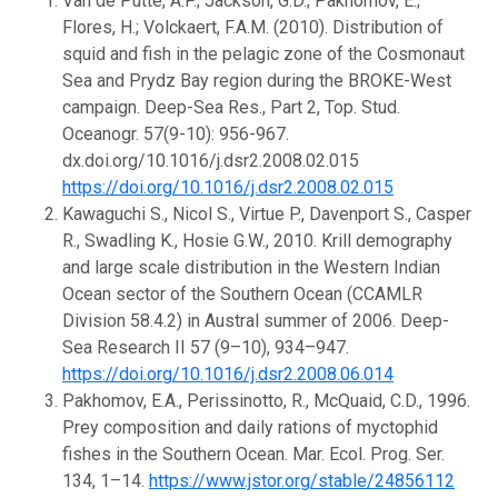
Van de Putte, A.P.; Jackson, G.D.; Pakhomov, E.;
Flores, H.; Volckaert, F.A.M. (2010). Distribution of
squid and fish in the pelagic zone of the Cosmonaut
Sea and Prydz Bay region during the BROKE-West
campaign. Deep-Sea Res., Part 2, Top. Stud.
Oceanogr. 57(9-10): 956-967.
dx.doi.org/10.1016/j.dsr2.2008.02.015
https://doi.org/10.1016/j.dsr2.2008.02.015
Kawaguchi S., Nicol S., Virtue P., Davenport S., Casper
R., Swadling K., Hosie G.W., 2010. Krill demography
and large scale distribution in the Western Indian
Ocean sector of the Southern Ocean (CCAMLR
Division 58.4.2) in Austral summer of 2006. Deep-
Sea Research II 57 (9–10), 934–947.
https://doi.org/10.1016/j.dsr2.2008.06.014
Pakhomov, E.A., Perissinotto, R., McQuaid, C.D., 1996.
Prey composition and daily rations of myctophid
fishes in the Southern Ocean. Mar. Ecol. Prog. Ser.
134, 1–14.
https://www.jstor.org/stable/24856112