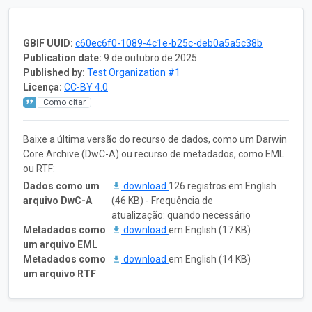
GBIF UUID:
c60ec6f0-1089-4c1e-b25c-deb0a5a5c38b
Publication date:
9 de outubro de 2025
Published by:
Test Organization #1
Licença:
CC-BY 4.0
Como citar
Baixe a última versão do recurso de dados, como um Darwin
Core Archive (DwC-A) ou recurso de metadados, como EML
ou RTF:
Dados como um
download
126 registros em English
arquivo DwC-A
(46 KB) - Frequência de
atualização: quando necessário
Metadados como
download
em English (17 KB)
um arquivo EML
Metadados como
download
em English (14 KB)
um arquivo RTF