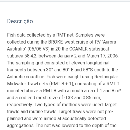
Descrição
Fish data collected by a RMT net. Samples were
collected during the BROKE-west cruise of RV ‘‘Aurora
Australis’’ (05/06 V3) in 20 the CCAMLR statistical
subarea 58.4.2, between January 2 and March 17, 2006.
The sampling grid consisted of eleven longitudinal
transects between 30° and 80° E and 58°S south to the
Antarctic coastline. Fish were caught using Rectangular
Midwater Trawl nets (RMT 8 + 1), consisting of a RMT 1
mounted above a RMT 8 with a mouth area of 1 and 8 m²
and a cod end mesh size of 0.33 and 0.85 mm,
respectively. Two types of methods were used: target
trawls and routine trawls. Target trawls were not pre-
planned and were aimed at acoustically detected
aggregations. The net was lowered to the depth of the