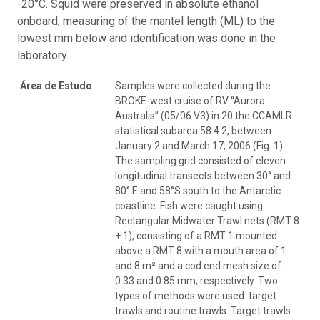
-20°C. Squid were preserved in absolute ethanol
onboard; measuring of the mantel length (ML) to the
lowest mm below and identification was done in the
laboratory.
Área de Estudo
Samples were collected during the
BROKE-west cruise of RV ‘‘Aurora
Australis’’ (05/06 V3) in 20 the CCAMLR
statistical subarea 58.4.2, between
January 2 and March 17, 2006 (Fig. 1).
The sampling grid consisted of eleven
longitudinal transects between 30° and
80° E and 58°S south to the Antarctic
coastline. Fish were caught using
Rectangular Midwater Trawl nets (RMT 8
+ 1), consisting of a RMT 1 mounted
above a RMT 8 with a mouth area of 1
and 8 m² and a cod end mesh size of
0.33 and 0.85 mm, respectively. Two
types of methods were used: target
trawls and routine trawls. Target trawls