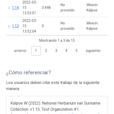
2022-03-
No
Weerin
1.14
15
3.498
proveído
Kalpoe
13:53:01
2022-03-
No
Weerin
1.13
15
0
proveído
Kalpoe
13:52:04
Mostrando 1 a 3 de 15
anterior
1
2
3
4
5
siguiente
¿Cómo referenciar?
Los usuarios deben citar este trabajo de la siguiente
manera:
Kalpoe W (2022): National Herbarium van Suriname
Collection. v1.15. Test Organization #1.