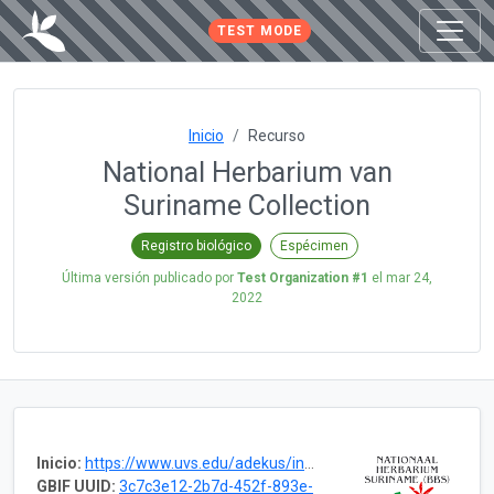
TEST MODE
Inicio
Recurso
National Herbarium van
Suriname Collection
Registro biológico
Espécimen
Última versión publicado por
Test Organization #1
el
mar 24,
2022
Inicio:
https://www.uvs.edu/adekus/instituten/national-herbarium-of-suriname-bbs/
GBIF UUID:
3c7c3e12-2b7d-452f-893e-