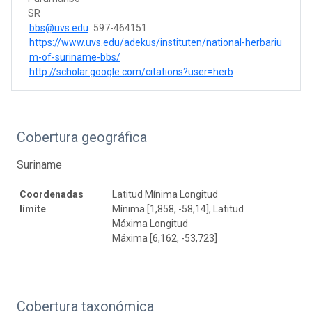
SR
bbs@uvs.edu
597-464151
https://www.uvs.edu/adekus/instituten/national-herbariu
m-of-suriname-bbs/
http://scholar.google.com/citations?user=herb
Cobertura geográfica
Suriname
Coordenadas
Latitud Mínima Longitud
límite
Mínima [1,858, -58,14], Latitud
Máxima Longitud
Máxima [6,162, -53,723]
Cobertura taxonómica