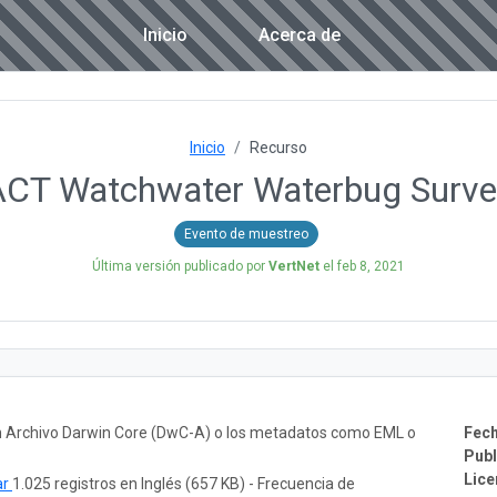
Inicio
Acerca de
Inicio
Recurso
ACT Watchwater Waterbug Surve
Evento de muestreo
Última versión publicado por
VertNet
el
feb 8, 2021
un Archivo Darwin Core (DwC-A) o los metadatos como EML o
Fech
Publ
Lice
ar
1.025 registros en Inglés (657 KB) - Frecuencia de